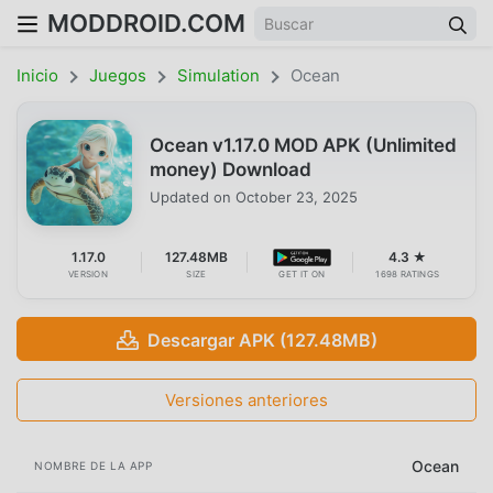
MODDROID.COM
Inicio
Juegos
Simulation
Ocean
Ocean v1.17.0 MOD APK (Unlimited
money) Download
Updated on
October 23, 2025
1.17.0
127.48MB
4.3 ★
VERSION
SIZE
GET IT ON
1698 RATINGS
Descargar APK (127.48MB)
Versiones anteriores
Ocean
NOMBRE DE LA APP