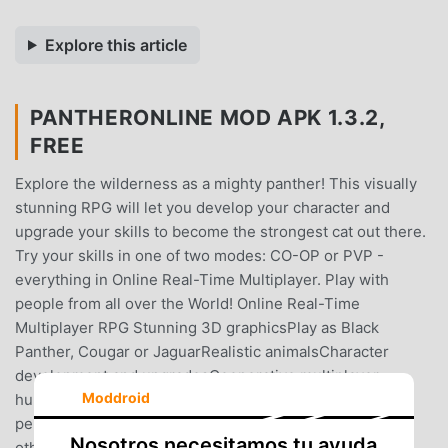
Explore this article
PANTHERONLINE MOD APK 1.3.2,
FREE
Explore the wilderness as a mighty panther! This visually
stunning RPG will let you develop your character and
upgrade your skills to become the strongest cat out there.
Try your skills in one of two modes: CO-OP or PVP -
everything in Online Real-Time Multiplayer. Play with
people from all over the World! Online Real-Time
Multiplayer RPG Stunning 3D graphicsPlay as Black
Panther, Cougar or JaguarRealistic animalsCharacter
development and upgradesCooperative multiplayer
Moddroid
hunting and PVP Battle Arena modesSmooth
performanceONLINE MULTIPLAYER SIMULATORMeet
Nosotros necesitamos tu ayuda
other big cats in real time and conquer the jungles and