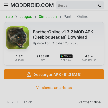
MODDROID.COM
Inicio
Juegos
Simulation
PantherOnline
PantherOnline v1.3.2 MOD APK
(Desbloqueadas) Download
Updated on
October 28, 2025
1.3.2
91.33MB
4.3 ★
VERSION
SIZE
GET IT ON
1698 RATINGS
Descargar APK (91.33MB)
Versiones anteriores
PantherOnline
NOMBRE DE LA APP