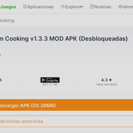
Juegos
Aplicaciones
Explore
Noticias
Idio
ooking
m Cooking v1.3.3 MOD APK (Desbloqueadas)
5
B
4.3 ★
GET IT ON
1698 RATINGS
escargar APK (20.26MB)
Versiones anteriores