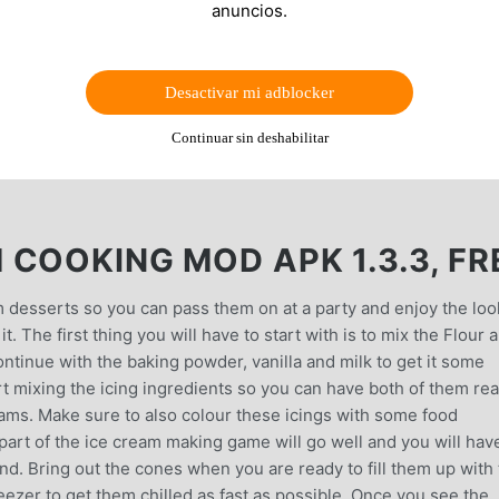
anuncios.
Desactivar mi adblocker
Continuar sin deshabilitar
COOKING MOD APK 1.3.3, FR
 desserts so you can pass them on at a party and enjoy the loo
it. The first thing you will have to start with is to mix the Flour 
ontinue with the baking powder, vanilla and milk to get it some
 mixing the icing ingredients so you can have both of them re
eams. Make sure to also colour these icings with some food
part of the ice cream making game will go well and you will hav
. Bring out the cones when you are ready to fill them up with
eezer to get them chilled as fast as possible. Once you see the