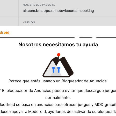
NOMBRE DEL PAQUETE
air.com.bmapps.rainbowicecreamcooking
VERSIÓN
1.3.3
droid
DESARROLLADOR
Nosotros necesitamos tu ayuda
bmapps
TAMAÑO
20.26MB
Parece que estás usando un Bloqueador de Anuncios.
* El bloqueador de Anuncios puede evitar que descargue juego
normalmente.
oddroid se basa en anuncios para ofrecer juegos y MOD gratui
 desea apoyar a Moddroid, ayúdenos desactivando su bloquead