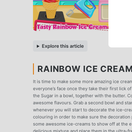
Explore this article
RAINBOW ICE CREAM 
It is time to make some more amazing ice cream
everyone’s face once they take their first lick of 
the Sugar in a bowl, together with the butter. C
awesome flavours. Grab a second bowl and start
whenever you will start to decorate the ice-cr
colouring in order to make sure the decoration 
some awesome ice-creams to show off at the end
delicious mixture and place them in the ultra-fr