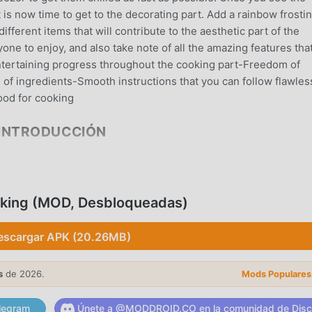
 is now time to get to the decorating part. Add a rainbow frosti
different items that will contribute to the aesthetic part of the
one to enjoy, and also take note of all the amazing features tha
Entertaining progress throughout the cooking part-Freedom of
f ingredients-Smooth instructions that you can follow flawles
ood for cooking
 INTRODUCCIÓN
simulation muy popular recientemente, ganó muchos fanáticos
n . Si desea descargar este juego, como el sitio de descarga d
, moddroid es su mejor opción. moddroid no solo te brinda la
king (MOD, Desbloqueadas)
.3gratis, sino que también proporciona Free mod gratis,
a en el juego, así que puedes concentrarte en disfrutar la alegr
escargar APK (20.26MB)
 cualquier mod de Rainbow Ice Cream Cooking no cobrará a los
ponible y de instalación gratuita. Simplemente descargue el cli
ce Cream Cooking 1.3.3 con un solo clic. ¡Qué estás esperando
s
de 2026.
Mods Populares
legram
Únete a @MODDROID.CO en la comunidad de Disc