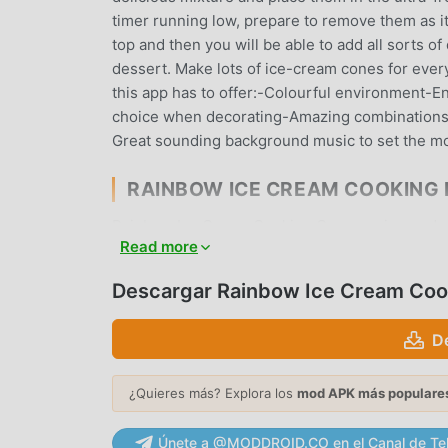
timer running low, prepare to remove them as it
top and then you will be able to add all sorts of 
dessert. Make lots of ice-cream cones for every
this app has to offer:-Colourful environment-
choice when decorating-Amazing combinations o
Great sounding background music to set the m
RAINBOW ICE CREAM COOKING
Rainbow Ice Cream Cooking Como un juego de 
Read more
todo el mundo que aman los juegos de simulatio
juegos gratuitos mod apk más grande del mundo
Descargar Rainbow Ice Cream Coo
última versión deRainbow Ice Cream Cooking1.3
ayudándote a ahorrar la tarea mecánica repetitiv
D
que trae el juego en sí. moddroid promete que
jugadores ninguna tarifa, y es 100% seguro, dis
moddroid, puede descargar e instalar Rainbow I
¿Quieres más? Explora los
mod APK más populare
descarga moddroid y juega!
Únete a @MODDROID.CO en el Canal de Te