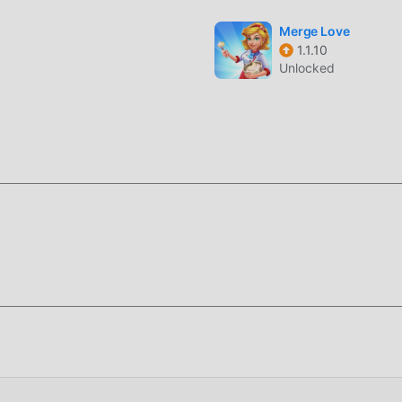
on , Survivor Idle Run tiene un estilo artístico único, y sus gráfi
rvivor Idle Run atraiga a muchos simulation fanáticos, y en
Merge Love
1.1.10
ulation , Survivor Idle Run 1.3.15.561 ha adoptado un motor vir
Unlocked
n tecnología más avanzada, la experiencia de pantalla del juego
ginal de simulation , mejora al máximo la experiencia sensorial
fonos móviles apk con excelente adaptabilidad, lo que garantiza
uedan disfrutar plenamente la felicidad que trae Survivor Idle 
e los usuarios pasen mucho tiempo para acumular su
s tanto la característica como la diversión del juego, pero al m
blemente hace que la gente se sienta cansada, pero ahora, la
quí, no necesita gastar la mayor parte de su energía y repetir l
 pueden ayudarlo fácilmente a omitir este proceso, lo que lo a
en sí.