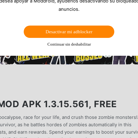
 desea apoyar a Moddroid, ayúdenos desactivando su bloquead
anuncios.
Desactivar mi adblocker
Continuar sin deshabilitar
OD APK 1.3.15.561, FREE
ocalypse, race for your life, and crush those zombie monsters!
rvivor, as he battles hordes of zombies automatically in this
ests, and earn rewards. Spend your earnings to boost your survi