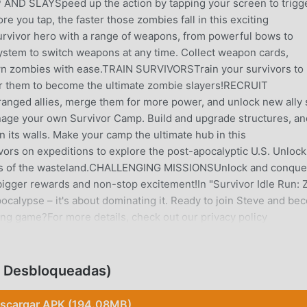
P AND SLAYSpeed up the action by tapping your screen to trigg
 you tap, the faster those zombies fall in this exciting
vor hero with a range of weapons, from powerful bows to
stem to switch weapons at any time. Collect weapon cards,
wn zombies with ease.TRAIN SURVIVORSTrain your survivors to
ower them to become the ultimate zombie slayers!RECRUIT
ranged allies, merge them for more power, and unlock new ally 
ge your own Survivor Camp. Build and upgrade structures, an
n its walls. Make your camp the ultimate hub in this
 on expeditions to explore the post-apocalyptic U.S. Unlock
gers of the wasteland.CHALLENGING MISSIONSUnlock and conque
bigger rewards and non-stop excitement!In "Survivor Idle Run: 
apocalypse – it's about dominating it. Ready to join Steve and b
lling game?For more details, check out our privacy policy
sistance, feel free to contact us at https://support.midnite.ga
CIÓN
, Desbloqueadas)
 muy popular recientemente, ganó muchos fanáticos en todo el
scargar APK (194.08MB)