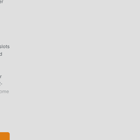
er
slots
d
r
Z-
ecome
mes