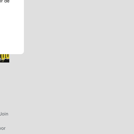
or de
Join
vor