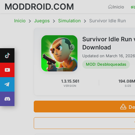
MODDROID.COM
Inicio
Inicio
Juegos
Simulation
Survivor Idle Run
Survivor Idle Ru
Download
Updated on
March 16, 2026
MOD: Desbloqueadas
1.3.15.561
194.08
VERSION
SIZE
De