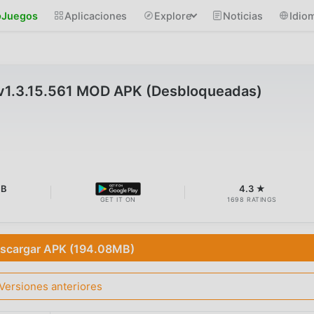
Juegos
Aplicaciones
Explore
Noticias
Idio
n v1.3.15.561 MOD APK (Desbloqueadas)
MB
4.3 ★
GET IT ON
1698 RATINGS
scargar APK (194.08MB)
Versiones anteriores