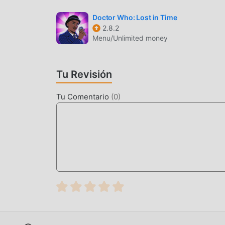
Al igual que los juegos tradicionales de simulati
mapas y personajes de alta calidad hacen que Su
Doctor Who: Lost in Time
2.8.2
comparación con los juegos tradicionales de sim
Menu/Unlimited money
actualizado y ha realizado mejoras audaces. Co
mejorado mucho. Mientras conserva el estilo ori
usuario, y hay muchos tipos diferentes de telé
Tu Revisión
todos los amantes de los juegos de simulation p
1.3.15.561
Tu Comentario
(
0
)
MODIFICACIÓN ÚNICA
El juego tradicional de simulation requiere qu
riqueza/habilidad/habilidades en el juego, que e
tiempo, el proceso de acumulación será inevita
aparición de mods ha reescrito esta situación. A
""acumulación"" ligeramente aburrida. Los mods
a concentrarse en disfrutar la alegría del juego 
DESCARGAR AHORA