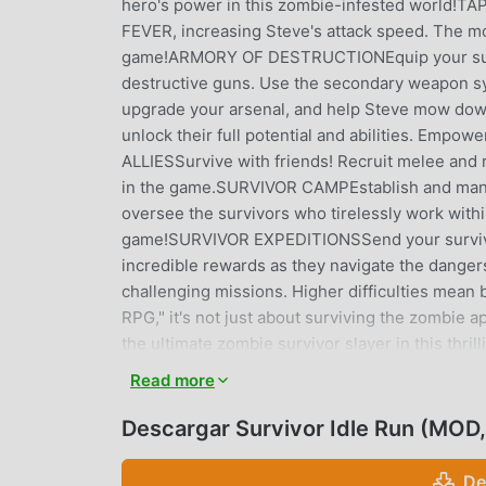
hero's power in this zombie-infested world!TA
FEVER, increasing Steve's attack speed. The more
game!ARMORY OF DESTRUCTIONEquip your survi
destructive guns. Use the secondary weapon sy
upgrade your arsenal, and help Steve mow do
unlock their full potential and abilities. Emp
ALLIESSurvive with friends! Recruit melee and 
in the game.SURVIVOR CAMPEstablish and mana
oversee the survivors who tirelessly work withi
game!SURVIVOR EXPEDITIONSSend your survivors
incredible rewards as they navigate the dan
challenging missions. Higher difficulties mean 
RPG," it's not just about surviving the zombie 
the ultimate zombie survivor slayer in this thri
https://www.midnite.games/privacyIf you need as
Read more
SURVIVOR IDLE RUN INTRODUC
Descargar Survivor Idle Run (MOD
Survivor Idle Run Como un juego de simulation
De