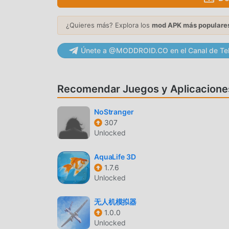
mundo que aman los juegos de simulation . Si d
gratuitos mod apk más grande del mundo, moddr
versión deSurvivor Idle Run1.3.15.561gratis, s
¿Quieres más? Explora los
mod APK más populare
tarea mecánica repetitiva en el juego, así que p
moddroid promete que cualquier mod de Survivor
Únete a @MODDROID.CO en el Canal de Te
seguro, disponible y de instalación gratuita. 
instalar Survivor Idle Run 1.3.15.561 con un so
Recomendar Juegos y Aplicacione
JUGABILIDAD ÚNICA
NoStranger
Survivor Idle Run Como un popular juego de sim
307
cantidad de fanáticos en todo el mundo. A difere
Unlocked
Run, solo necesitas pasar por el tutorial para 
disfrutar de la alegría que brinda el clásico si
AquaLife 3D
moddroid ha creado especialmente una plataform
1.7.6
Unlocked
permite comunicarse y compartir con todos los
está esperando? Únase a moddroid y disfrute de
无人机模拟器
1.0.0
HERMOSA PANTALLA
Unlocked