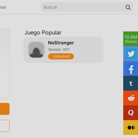
mas
Juego Popular
10.6M
Shares
NoStranger
Versión: 307
Unlocked