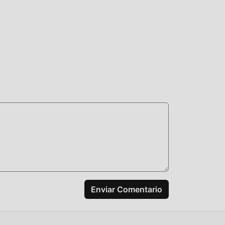
cos,
tual
 ha
 del
 que
Run
ismo
a
yuda
Enviar Comentario