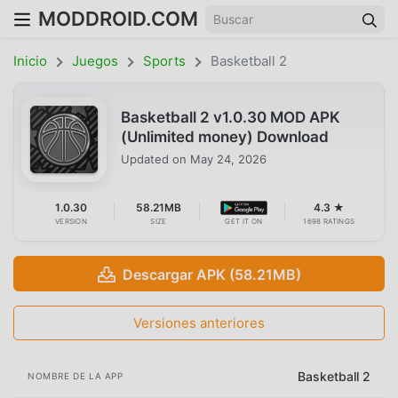
MODDROID.COM
Inicio
Juegos
Sports
Basketball 2
Basketball 2 v1.0.30 MOD APK
(Unlimited money) Download
Updated on
May 24, 2026
1.0.30
58.21MB
4.3 ★
VERSION
SIZE
GET IT ON
1698 RATINGS
Descargar APK (58.21MB)
Versiones anteriores
Basketball 2
NOMBRE DE LA APP