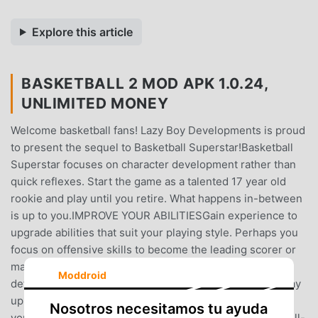
Explore this article
BASKETBALL 2 MOD APK 1.0.24,
UNLIMITED MONEY
Welcome basketball fans! Lazy Boy Developments is proud
to present the sequel to Basketball Superstar!Basketball
Superstar focuses on character development rather than
quick reflexes. Start the game as a talented 17 year old
rookie and play until you retire. What happens in-between
is up to you.IMPROVE YOUR ABILITIESGain experience to
upgrade abilities that suit your playing style. Perhaps you
focus on offensive skills to become the leading scorer or
maybe concentrate on defensive duties and become a
Moddroid
defensive powerhouse?BECOME A LEGENDWork you way
up through college basketball to the very top level. Can
Nosotros necesitamos tu ayuda
you make it to the professional game? Maybe even the All-