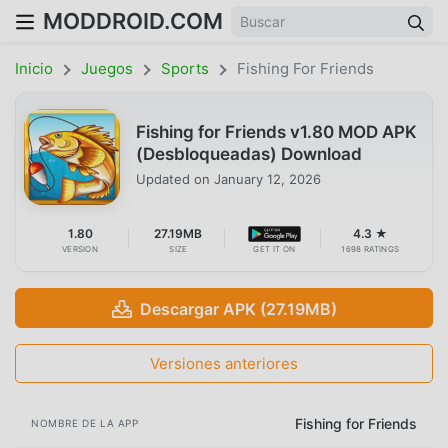
MODDROID.COM
Inicio
Juegos
Sports
Fishing For Friends
Fishing for Friends v1.80 MOD APK
(Desbloqueadas) Download
Updated on
January 12, 2026
1.80
27.19MB
4.3 ★
VERSION
SIZE
GET IT ON
1698 RATINGS
Descargar APK (27.19MB)
Versiones anteriores
Fishing for Friends
NOMBRE DE LA APP