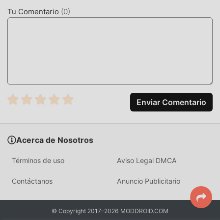
for Friends 1.80
Tu Comentario
(
0
)
MODIFICACIÓN ÚNICA
El juego tradicional de sports requiere que los usuarios
pasen mucho tiempo para acumular su
riqueza/habilidad/habilidades en el juego, que es tanto la
característica como la diversión del juego, pero al mismo
tiempo, el proceso de acumulación será inevitablemente
Enviar Comentario
hace que la gente se sienta cansada, pero ahora, la
aparición de mods ha reescrito esta situación. Aquí, no
necesita gastar la mayor parte de su energía y repetir la
Acerca de Nosotros
""acumulación"" ligeramente aburrida. Los mods pueden
ayudarlo fácilmente a omitir este proceso, lo que lo ayuda
Términos de uso
Aviso Legal DMCA
a concentrarse en disfrutar la alegría del juego en sí.
Contáctanos
Anuncio Publicitario
DESCARGAR AHORA
Simplemente haz clic en el botón de descarga para instalar
© Copyright 2017–2026 MODDROID.COM
la aplicación moddroid, puede descargar directamente la