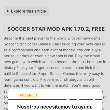
Explore this article
SOCCER STAR MOD APK 1.70.2, FREE
Become the best player in the world with our new game,
Soccer Star Soccer Games! Start building your own career
as a professional and earn a lot of money. You can buy a
house, clothes or even a new sports car. Play the brand
new game with which you can become the next best one in
history.Flick your finger across the screen and kick the
ball! In Soccer Star: Super Soccer Games it is very easy to
learn game controls. Prepare your strategy and split
defences if you want to win the match. You’ll need good
scorers but also a great defence and a goalkeeper. There
Moddroid
are few games like this one with which to become the best
one in history building your own career. You can also buy
Nosotros necesitamos tu ayuda
countless houses, cars or different types of clothes in the