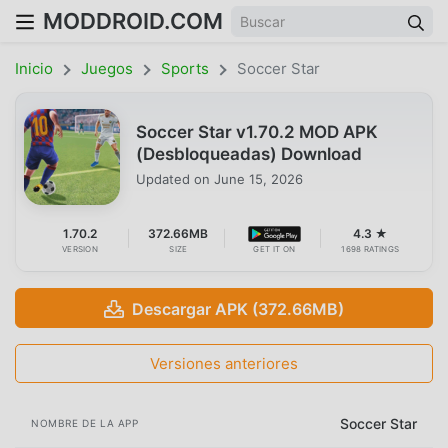
MODDROID.COM
Inicio
Juegos
Sports
Soccer Star
Soccer Star v1.70.2 MOD APK
(Desbloqueadas) Download
Updated on
June 15, 2026
1.70.2
372.66MB
4.3 ★
VERSION
SIZE
GET IT ON
1698 RATINGS
Descargar APK (372.66MB)
Versiones anteriores
Soccer Star
NOMBRE DE LA APP