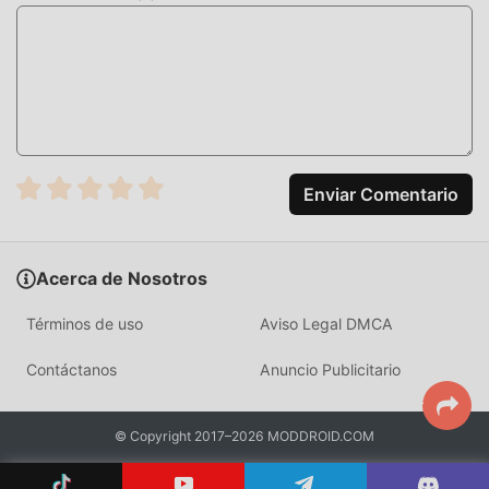
Block Fortress 1.01.26 ha adoptado un motor virtual
actualizado y ha realizado mejoras audaces. Con
tecnología más avanzada, la experiencia de pantalla del
juego ha mejorado mucho. Mientras conserva el estilo
original de strategy , mejora al máximo la experiencia
sensorial del usuario, y hay muchos tipos diferentes de
teléfonos móviles apk con excelente adaptabilidad, lo que
garantiza que todos los amantes de los juegos de strategy
Enviar Comentario
puedan disfrutar plenamente la felicidad que trae Block
Fortress 1.01.26
Acerca de Nosotros
MODIFICACIÓN ÚNICA
Términos de uso
Aviso Legal DMCA
El juego tradicional de strategy requiere que los usuarios
pasen mucho tiempo para acumular su
Contáctanos
Anuncio Publicitario
riqueza/habilidad/habilidades en el juego, que es tanto la
característica como la diversión del juego, pero al mismo
© Copyright 2017–2026 MODDROID.COM
tiempo, el proceso de acumulación será inevitablemente
hace que la gente se sienta cansada, pero ahora, la