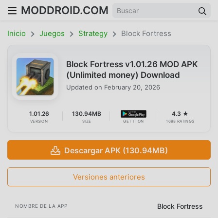
MODDROID.COM
Inicio
Juegos
Strategy
Block Fortress
Block Fortress v1.01.26 MOD APK
(Unlimited money) Download
Updated on
February 20, 2026
1.01.26
130.94MB
4.3 ★
VERSION
SIZE
GET IT ON
1698 RATINGS
Descargar APK (130.94MB)
Versiones anteriores
Block Fortress
NOMBRE DE LA APP