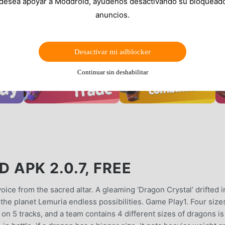
 desea apoyar a Moddroid, ayúdenos desactivando su bloquead
anuncios.
Desactivar mi adblocker
Continuar sin deshabilitar
APK 2.0.7, FREE
oice from the sacred altar. A gleaming ‘Dragon Crystal’ drifted i
 the planet Lemuria endless possibilities. Game Play1. Four size
 on 5 tracks, and a team contains 4 different sizes of dragons is