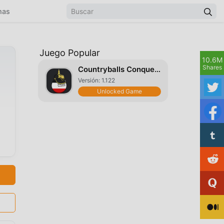
mas
Juego Popular
10.6M
Shares
Countryballs Conquest
Versión: 1.122
Unlocked Game