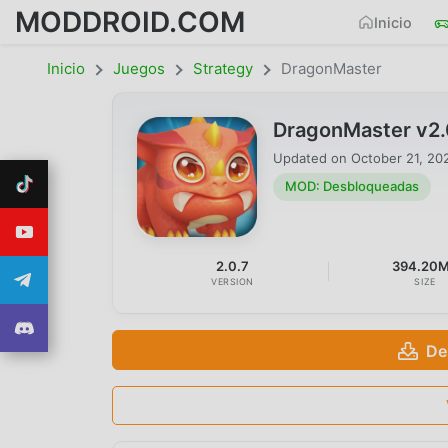
MODDROID.COM
Inicio
Inicio
Juegos
Strategy
DragonMaster
DragonMaster v2
Updated on
October 21, 20
MOD: Desbloqueadas
2.0.7
394.20
VERSION
SIZE
De