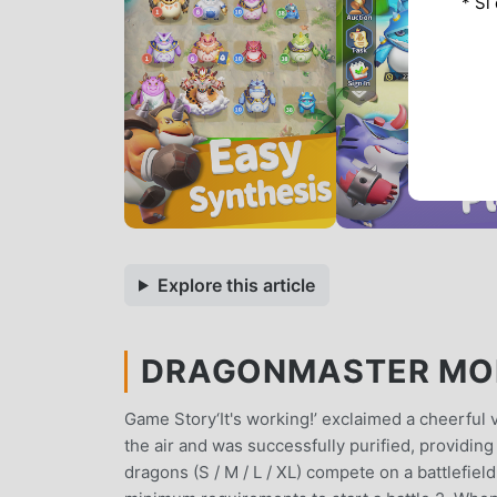
* Si
Explore this article
DRAGONMASTER MOD 
Game Story‘It's working!’ exclaimed a cheerful v
the air and was successfully purified, providing
dragons (S / M / L / XL) compete on a battlefield