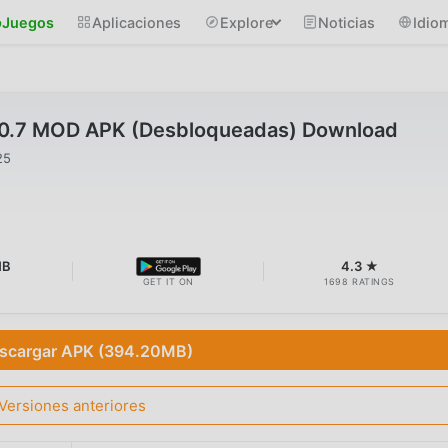
Juegos
Aplicaciones
Explore
Noticias
Idio
.0.7 MOD APK (Desbloqueadas) Download
25
MB
4.3 ★
GET IT ON
1698 RATINGS
scargar APK (394.20MB)
Versiones anteriores