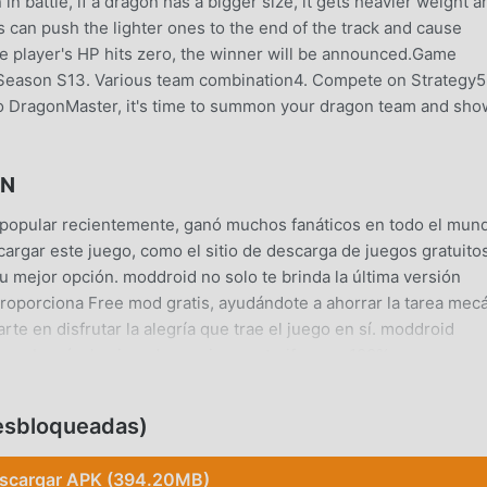
n battle, if a dragon has a bigger size, it gets heavier weight a
 can push the lighter ones to the end of the track and cause
e player's HP hits zero, the winner will be announced.Game
w Season S13. Various team combination4. Compete on Strategy5
to DragonMaster, it's time to summon your dragon team and sho
ÓN
popular recientemente, ganó muchos fanáticos en todo el mun
cargar este juego, como el sitio de descarga de juegos gratuito
mejor opción. moddroid no solo te brinda la última versión
roporciona Free mod gratis, ayudándote a ahorrar la tarea mec
rte en disfrutar la alegría que trae el juego en sí. moddroid
cobrará a los jugadores ninguna tarifa, y es 100% seguro,
nte descargue el cliente moddroid, puede descargar e instalar
ás esperando, descarga moddroid y juega!
esbloqueadas)
scargar APK (394.20MB)