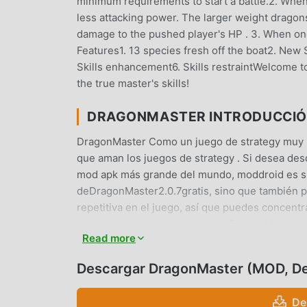
minimum requirements to start a battle.2. When i
less attacking power. The larger weight dragons
damage to the pushed player's HP . 3. When on
Features1. 13 species fresh off the boat2. Ne
Skills enhancement6. Skills restraintWelcome 
the true master's skills!
DRAGONMASTER INTRODUCCI
DragonMaster Como un juego de strategy muy 
que aman los juegos de strategy . Si desea des
mod apk más grande del mundo, moddroid es su 
deDragonMaster2.0.7gratis, sino que también p
repetitiva en el juego, así que puedes concentra
promete que cualquier mod de DragonMaster no 
Read more
disponible y de instalación gratuita. Simpleme
DragonMaster 2.0.7 con un solo clic. ¡Qué est
Descargar DragonMaster (MOD, D
JUGABILIDAD ÚNICA
De