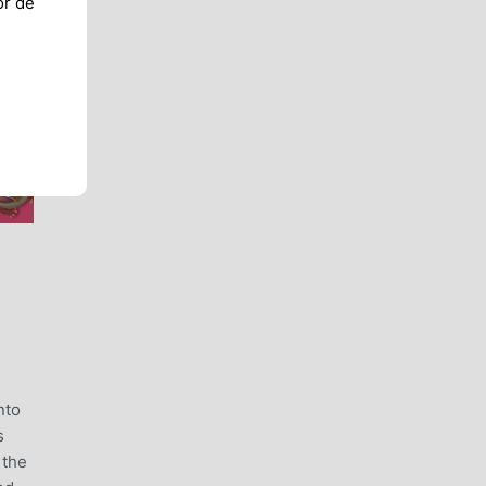
or de
nto
s
 the