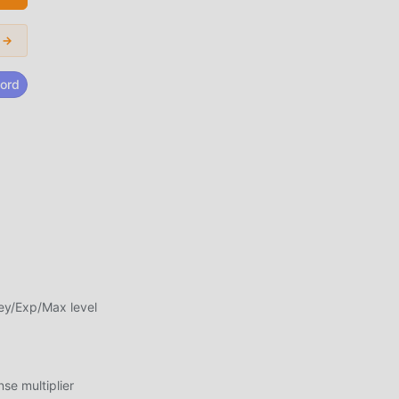
ad
 →
tar
ord
a
 ha
el
ey/Exp/Max level
 que
.0.7
e multiplier