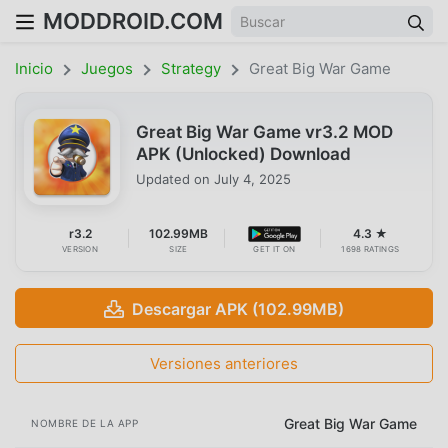
MODDROID.COM
Inicio
Juegos
Strategy
Great Big War Game
Great Big War Game vr3.2 MOD
APK (Unlocked) Download
Updated on
July 4, 2025
r3.2
102.99MB
4.3 ★
VERSION
SIZE
GET IT ON
1698 RATINGS
Descargar APK (102.99MB)
Versiones anteriores
Great Big War Game
NOMBRE DE LA APP