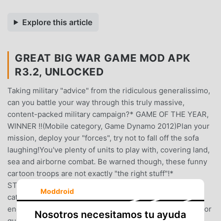
Explore this article
GREAT BIG WAR GAME MOD APK
R3.2, UNLOCKED
Taking military "advice" from the ridiculous generalissimo,
can you battle your way through this truly massive,
content-packed military campaign?* GAME OF THE YEAR,
WINNER !!(Mobile category, Game Dynamo 2012)Plan your
mission, deploy your "forces", try not to fall off the sofa
laughing!You've plenty of units to play with, covering land,
sea and airborne combat. Be warned though, these funny
cartoon troops are not exactly "the right stuff"!*
STRATEGY GAME OF THE YEAR, WINNER !!(Mobile
Moddroid
category, IGN 2012)40+ hours of campaign mode not
enough? There is also unlimited skirmish play vs the AI for
Nosotros necesitamos tu ayuda
quick fixes, on a wide variety of custom maps.Main