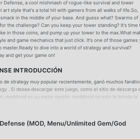
r Defense, a cool mishmash of rogue-like survival and tower
 art style that's a total hit with gamers from all walks of life.So,
ht smack in the middle of your base. And guess what? Swarms of
for the challenge? Can you keep your tower standing? It's time 
rake in those coins, and pump up your tower to the max.What m
yle and game mechanics that just click. It's one of those games
 to master.Ready to dive into a world of strategy and survival?
ay and get your game on!
ENSE INTRODUCCIÓN
 de strategy muy popular recientemente, ganó muchos fanátic
gy . Si desea descargar este juego, como el sitio de descarga 
, moddroid es su mejor opción. moddroid no solo te brinda la
se1.0gratis, sino que también proporciona Menu/Unlimited
ndote a ahorrar la tarea mecánica repetitiva en el juego, así
e trae el juego en sí. moddroid promete que cualquier mod de O
r Defense (MOD, Menu/Unlimited Gem/God
gadores ninguna tarifa, y es 100% seguro, disponible y de
 cliente moddroid, puede descargar e instalar One Tower - Idle