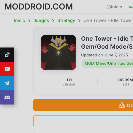
MODDROID.COM
Inicio
Inicio
Juegos
Strategy
One Tower - Idle Towe
One Tower - Idle
Gem/God Mode/Sp
Updated on
June 7, 2025
MOD: Menu/Unlimited Ge
1.0
138.39
VERSION
SIZE
De