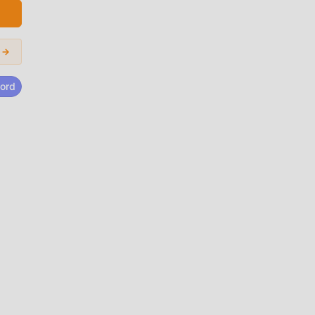
 →
ar
ord
ar
gos
de
o, y
 1.0
al