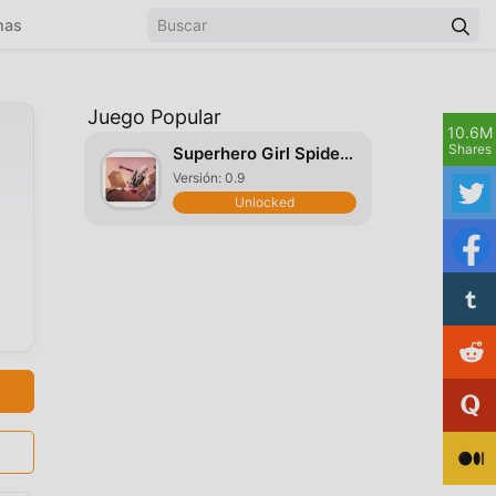
mas
Juego Popular
10.6M
Shares
Superhero Girl Spider Fighter
Versión: 0.9
Unlocked