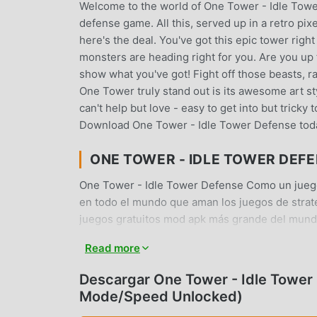
Welcome to the world of One Tower - Idle Towe
defense game. All this, served up in a retro pixel
here's the deal. You've got this epic tower rig
monsters are heading right for you. Are you up 
show what you've got! Fight off those beasts, 
One Tower truly stand out is its awesome art st
can't help but love - easy to get into but tricky
Download One Tower - Idle Tower Defense tod
ONE TOWER - IDLE TOWER DEF
One Tower - Idle Tower Defense Como un juego
en todo el mundo que aman los juegos de strate
juegos gratuitos mod apk más grande del mundo
última versión deOne Tower - Idle Tower Defen
Read more
Gem/God Mode/Speed Unlocked mod gratis, ayudá
puedes concentrarte en disfrutar la alegría qu
Descargar One Tower - Idle Towe
Tower - Idle Tower Defense no cobrará a los ju
Mode/Speed Unlocked)
instalación gratuita. Simplemente descargue el