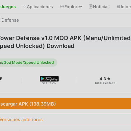
Juegos
Aplicaciones
Explore
Noticias
Idio
r Defense
 Tower Defense v1.0 MOD APK (Menu/Unlimited
eed Unlocked) Download
m/God Mode/Speed Unlocked
MB
4.3 ★
GET IT ON
1698 RATINGS
scargar APK (138.39MB)
Versiones anteriores