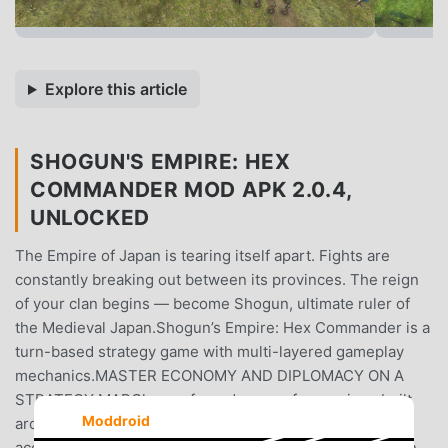
Explore this article
SHOGUN'S EMPIRE: HEX
COMMANDER MOD APK 2.0.4,
UNLOCKED
The Empire of Japan is tearing itself apart. Fights are
constantly breaking out between its provinces. The reign
of your clan begins — become Shogun, ultimate ruler of
the Medieval Japan.Shogun’s Empire: Hex Commander is a
turn-based strategy game with multi-layered gameplay
mechanics.MASTER ECONOMY AND DIPLOMACY ON A
STRATEGY MAPChoose from dozens of campaigns built
Moddroid
around 15 historical clans. Conquer provinces and gain
access to new type of units and strengthen your position