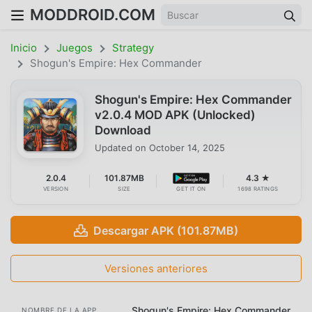
MODDROID.COM
Inicio
Juegos
Strategy
Shogun's Empire: Hex Commander
Shogun's Empire: Hex Commander
v2.0.4 MOD APK (Unlocked)
Download
Updated on
October 14, 2025
2.0.4
101.87MB
4.3 ★
VERSION
SIZE
GET IT ON
1698 RATINGS
Descargar APK (101.87MB)
Versiones anteriores
Shogun's Empire: Hex Commander
NOMBRE DE LA APP