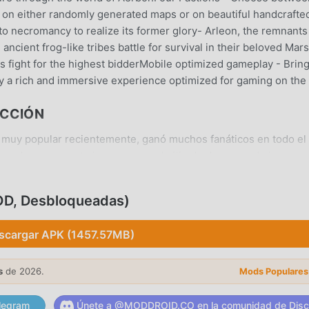
 on either randomly generated maps or on beautiful handcrafte
 to necromancy to realize its former glory- Arleon, the remnants
ancient frog-like tribes battle for survival in their beloved Mar
 fight for the highest bidderMobile optimized gameplay - Brin
y a rich and immersive experience optimized for gaming on the
UCCIÓN
muy popular recientemente, ganó muchos fanáticos en todo el
ea descargar este juego, como el sitio de descarga de juegos
oid es su mejor opción. moddroid no solo te brinda la última
 que también proporciona Free mod gratis, ayudándote a ahorrar
OD, Desbloqueadas)
uedes concentrarte en disfrutar la alegría que trae el juego en s
f Conquest no cobrará a los jugadores ninguna tarifa, y es 1
scargar APK (1457.57MB)
Simplemente descargue el cliente moddroid, puede descargar e
clic. ¡Qué estás esperando, descarga moddroid y juega!
s
de 2026.
Mods Populares
legram
Únete a @MODDROID.CO en la comunidad de Disc