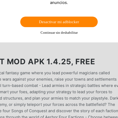
anuncios.
Desactivar mi adblocker
Continuar sin deshabilitar
 MOD APK 1.4.25, FREE
ical fantasy game where you lead powerful magicians called
 wars against your enemies, raise your towns and settlements
cal turn-based combat - Lead armies in strategic battles where e
art your foes, adapting your strategy to lead your forces to
ld structures, and plan your armies to match your playstyle. Dar
emy, or simply teleport your forces across the battlefield? The
he four Songs of Conquest and discover the story of each faction
ture through the world of Aerbor.Four Factions - Choose betwee