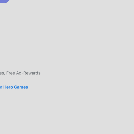
el
,
rmite
cos,
es, Free Ad-Rewards
er Hero Games
 ha
el
 que
uest