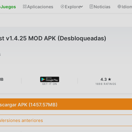
Juegos
Aplicaciones
Explore
Noticias
Idio
st v1.4.25 MOD APK (Desbloqueadas)
6
MB
4.3 ★
GET IT ON
1698 RATINGS
scargar APK (1457.57MB)
Versiones anteriores