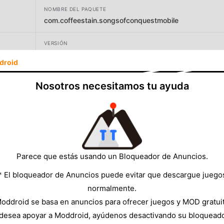
NOMBRE DEL PAQUETE
com.coffeestain.songsofconquestmobile
VERSIÓN
1.4.25
droid
DESARROLLADOR
Nosotros necesitamos tu ayuda
Coffee Stain Publishing
TAMAÑO
1457.57MB
Parece que estás usando un Bloqueador de Anuncios.
* El bloqueador de Anuncios puede evitar que descargue juego
normalmente.
oddroid se basa en anuncios para ofrecer juegos y MOD gratui
 desea apoyar a Moddroid, ayúdenos desactivando su bloquead