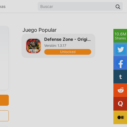
mas
Juego Popular
10.6M
Shares
Defense Zone - Original
Versión: 1.3.17
Unlocked