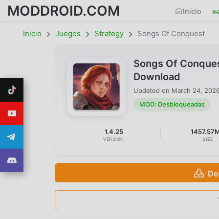
MODDROID.COM
Inicio
Inicio
Juegos
Strategy
Songs Of Conquest
Songs Of Conque
Download
Updated on
March 24, 202
MOD: Desbloqueadas
1.4.25
1457.57
VERSION
SIZE
De