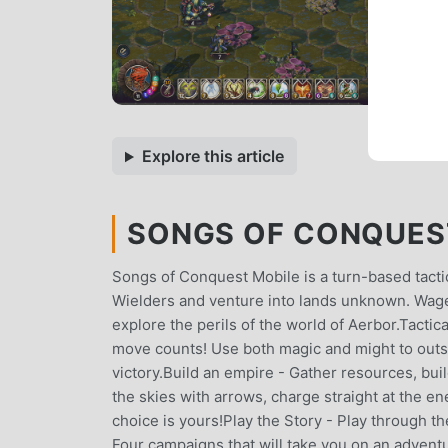
Explore this article
SONGS OF CONQUEST
Songs of Conquest Mobile is a turn-based tact
Wielders and venture into lands unknown. Wage
explore the perils of the world of Aerbor.Tacti
move counts! Use both magic and might to outsm
victory.Build an empire - Gather resources, bui
the skies with arrows, charge straight at the en
choice is yours!Play the Story - Play through t
Four campaigns that will take you on an adven