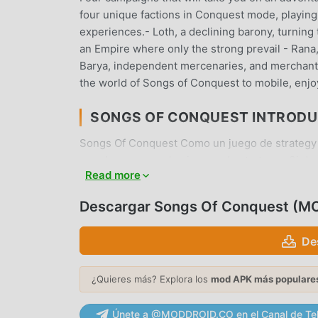
four unique factions in Conquest mode, playing
experiences.- Loth, a declining barony, turning
an Empire where only the strong prevail - Rana, 
Barya, independent mercenaries, and merchants
the world of Songs of Conquest to mobile, enjo
SONGS OF CONQUEST INTROD
Songs Of Conquest Como un juego de strategy 
mundo que aman los juegos de strategy . Si des
Read more
gratuitos mod apk más grande del mundo, moddr
versión deSongs Of Conquest1.4.25gratis, sino
Descargar Songs Of Conquest (M
tarea mecánica repetitiva en el juego, así que p
moddroid promete que cualquier mod de Songs O
De
seguro, disponible y de instalación gratuita. 
instalar Songs Of Conquest 1.4.25 con un solo 
¿Quieres más? Explora los
mod APK más populare
JUGABILIDAD ÚNICA
Únete a @MODDROID.CO en el Canal de Te