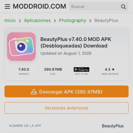
MODDROID.COM
Inicio
Aplicaciones
Photography
BeautyPlus
BeautyPlus v7.40.0 MOD APK
(Desbloqueadas) Download
Updated on
August 1, 2026
7.40.0
390.97MB
4.3 ★
VERSION
SIZE
GET IT ON
1698 RATINGS
Descargar APK (390.97MB)
Versiones anteriores
BeautyPlus
NOMBRE DE LA APP