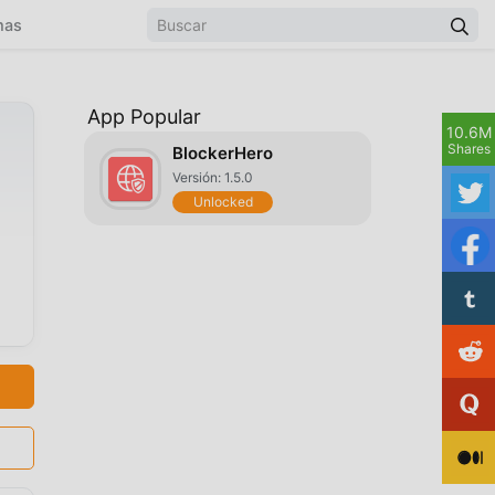
mas
App Popular
10.6M
Shares
BlockerHero
Versión: 1.5.0
Unlocked