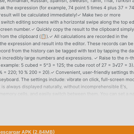
se, Romanian, Russian, Spanish, Swedish, Tamil, Thai, Turkish 
ak the expression (for example, 74 point 5 times 4 plus 37 = 74
 result will be calculated immediately!✓ Make two or more
n switch editing screens with a horizontal swipe along the top e
creen number.✓ Quickly copy the result to the clipboard simply
 from the clipboard (📋).✓ All calculations are recorded in the
 the expression and result into the editor. These records can be
ecord from the history can be tagged with text by tapping the da
 incredibly large numbers and expressions. ✓ Raise to the n-t
r example: 5 cubed = 5^3 = 125; the cube root of 27 = 3√27 = 3)
% = 220; 10 % 200 = 20).✓ Convenient, user-friendly settings th
keyboard. The settings include: vibrate on click, full-screen mo
is always displayed naturally, without incomprehensible E's,
memory cells, and easily switch between them. You can set a 
mory for a specific field of activity.✓ Quickly switch themes.
 muy popular recientemente, ha atraído a una gran cantidad de
escargar APK (2.84MB)
o. Si deseas descargar esta aplicación, moddroid es su mejor