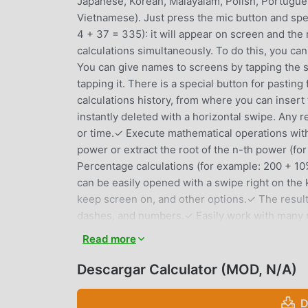
Japanese, Korean, Malayalam, Polish, Portugue
Vietnamese). Just press the mic button and spe
4 + 37 = 335): it will appear on screen and the
calculations simultaneously. To do this, you ca
You can give names to screens by tapping the s
tapping it. There is a special button for pasting
calculations history, from where you can insert
instantly deleted with a horizontal swipe. Any r
or time.✓ Execute mathematical operations with
power or extract the root of the n-th power (fo
Percentage calculations (for example: 200 + 10
can be easily opened with a swipe right on the 
keep screen on, and other options.✓ The result 
dashes, and numbers.✓ Easily work with many 
for each cell, letting you intuitively use the me
Read more
CALCULATORINTRODUCCIÓN
Descargar Calculator (MOD, N/A)
Calculator Como una aplicación de productivity
D
usuarios que aman productivity en todo el mund