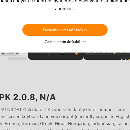
 desea apoyar a Moddroid, ayúdenos desactivando su bloquead
anuncios.
Desactivar mi adblocker
Continuar sin deshabilitar
 2.0.8, N/A
ee!ATNSOFT Calculator lets you:✓ Instantly enter numbers and
n-screen keyboard and voice input (currently supports English
h, French, German, Greek, Hindi, Hungarian, Indonesian, Italian,