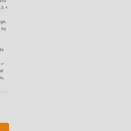
and
.5 ×
dge.
 by
te
h
.✓
at
de,
name