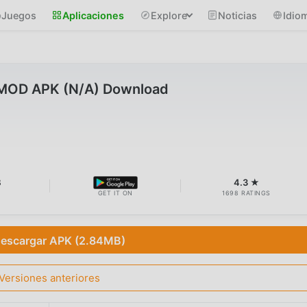
Juegos
Aplicaciones
Explore
Noticias
Idio
8 MOD APK (N/A) Download
B
4.3 ★
GET IT ON
1698 RATINGS
escargar APK (2.84MB)
Versiones anteriores