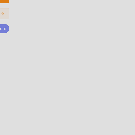
orma
 →
a y
ord
ad
tan
ión
on la