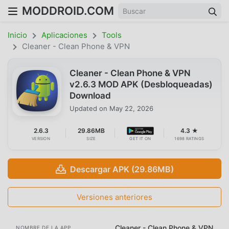
MODDROID.COM
Inicio
Aplicaciones
Tools
Cleaner - Clean Phone & VPN
Cleaner - Clean Phone & VPN
v2.6.3 MOD APK (Desbloqueadas)
Download
Updated on
May 22, 2026
2.6.3
29.86MB
4.3 ★
VERSION
SIZE
GET IT ON
1698 RATINGS
Descargar APK (29.86MB)
Versiones anteriores
Cleaner - Clean Phone & VPN
NOMBRE DE LA APP