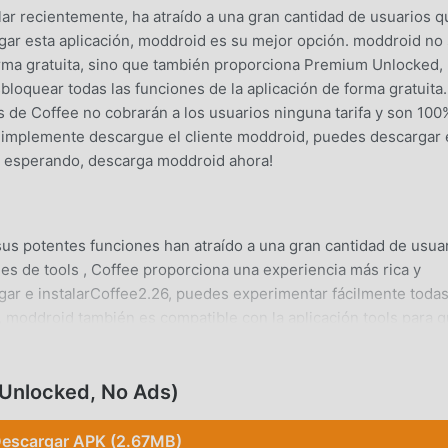
ar recientemente, ha atraído a una gran cantidad de usuarios q
gar esta aplicación, moddroid es su mejor opción. moddroid no 
forma gratuita, sino que también proporciona Premium Unlocked,
loquear todas las funciones de la aplicación de forma gratuita.
 de Coffee no cobrarán a los usuarios ninguna tarifa y son 100
. Simplemente descargue el cliente moddroid, puedes descargar 
tás esperando, descarga moddroid ahora!
sus potentes funciones han atraído a una gran cantidad de usuar
es de tools , Coffee proporciona una experiencia más rica y
ar e instalarCoffee2.26, puedes experimentar fácilmente todas
 moddroid también es compatible con la aplicación tools para 
llos, compartan la felicidad que encuentran en la aplicación, ¿
Unlocked, No Ads)
escargar APK (2.67MB)