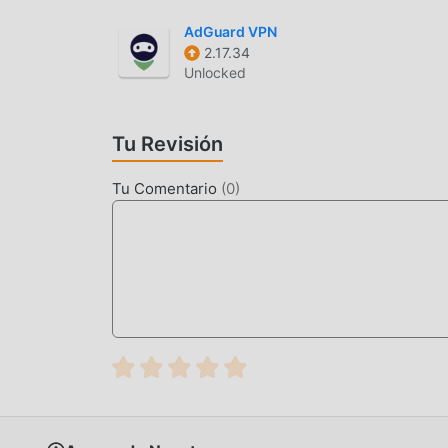
AdGuard VPN
2.17.34
Unlocked
Tu Revisión
Tu Comentario
(
0
)