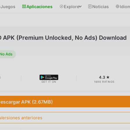
Juegos
Aplicaciones
Explore
Noticias
Idio
 APK (Premium Unlocked, No Ads) Download
 No Ads
B
4.3 ★
GET IT ON
1698 RATINGS
escargar APK (2.67MB)
Versiones anteriores