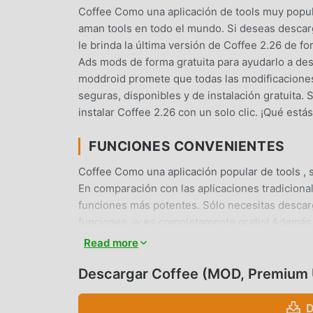
Coffee Como una aplicación de tools muy popul
aman tools en todo el mundo. Si deseas descar
le brinda la última versión de Coffee 2.26 de 
Ads mods de forma gratuita para ayudarlo a desb
moddroid promete que todas las modificaciones
seguras, disponibles y de instalación gratuita
instalar Coffee 2.26 con un solo clic. ¡Qué es
FUNCIONES CONVENIENTES
Coffee Como una aplicación popular de tools , 
En comparación con las aplicaciones tradicional
funciones más potentes. Sólo necesitas descarg
funciones, ¡y es completamente gratis! Además,
los fanáticos intercambien experiencias entre e
Read more
estás esperando? Ven y descárgalo ahora.
Descargar Coffee (MOD, Premium 
MODIFICACIÓN ÚNICA
D