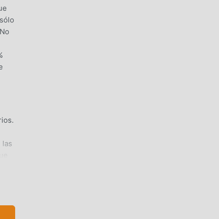
ue
sólo
 No
%
e
ios.
 las
que
Qué