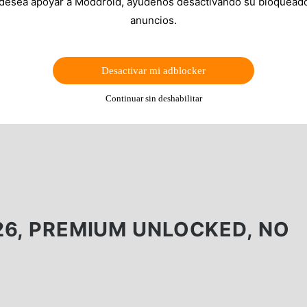
 desea apoyar a Moddroid, ayúdenos desactivando su bloquead
anuncios.
Desactivar mi adblocker
Continuar sin deshabilitar
26, PREMIUM UNLOCKED, NO