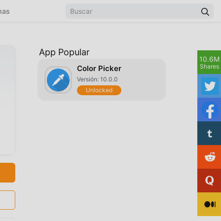
mas
App Popular
10.6M
Shares
Color Picker
Versión: 10.0.0
Unlocked