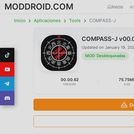
MODDROID.COM
Inicio
Inicio
Aplicaciones
Tools
COMPASS-J
COMPASS-J v00.0
Updated on
January 19, 20
MOD: Desbloqueadas
00.00.62
75.75M
VERSION
SIZE
D