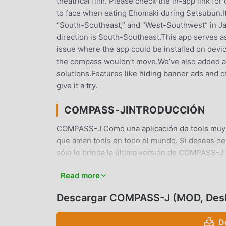
theatrical film. Please check the in-app link for
to face when eating Ehomaki during Setsubun.It
“South-Southeast,” and “West-Southwest” in Jap
direction is South-Southeast.This app serves 
issue where the app could be installed on dev
the compass wouldn’t move.We’ve also added a 
solutions.Features like hiding banner ads and 
give it a try.
COMPASS-JINTRODUCCIÓN
COMPASS-J Como una aplicación de tools muy p
que aman tools en todo el mundo. Si deseas de
sólo le brinda la última versión de COMPASS-J 
mods de forma gratuita para ayudarlo a desbloqu
Read more
moddroid promete que todas las modificaciones
100% seguras, disponibles y de instalación gra
Descargar COMPASS-J (MOD, Des
descargar e instalar COMPASS-J 00.00.62 con u
D
FUNCIONES CONVENIENTES