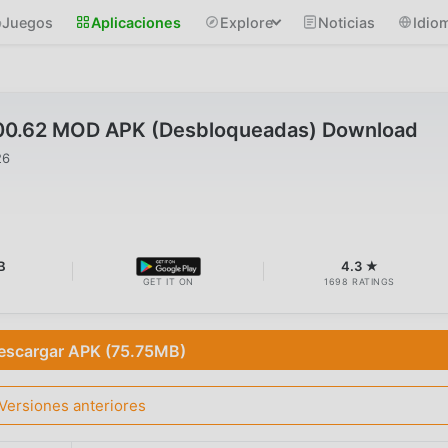
Juegos
Aplicaciones
Explore
Noticias
Idio
0.62 MOD APK (Desbloqueadas) Download
26
B
4.3 ★
GET IT ON
1698 RATINGS
escargar APK (75.75MB)
Versiones anteriores