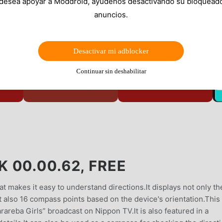
 desea apoyar a Moddroid, ayúdenos desactivando su bloquead
anuncios.
Desactivar mi adblocker
Continuar sin deshabilitar
 00.00.62, FREE
t makes it easy to understand directions.It displays not only th
ut also 16 compass points based on the device's orientation.This
reba Girls” broadcast on Nippon TV.It is also featured in a