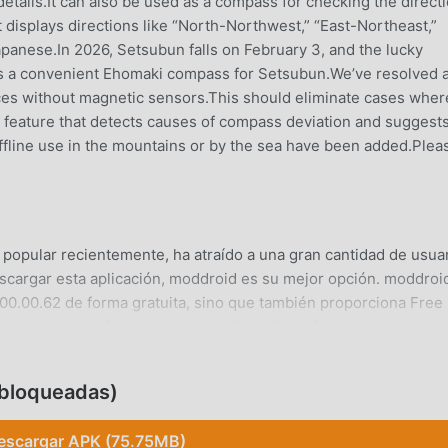
 details.It can also be used as a compass for checking the direct
 displays directions like “North-Northwest,” “East-Northeast,”
anese.In 2026, Setsubun falls on February 3, and the lucky
as a convenient Ehomaki compass for Setsubun.We’ve resolved 
ices without magnetic sensors.This should eliminate cases wher
feature that detects causes of compass deviation and suggest
offline use in the mountains or by the sea have been added.Plea
opular recientemente, ha atraído a una gran cantidad de usua
scargar esta aplicación, moddroid es su mejor opción. moddroi
00.00.62 de forma gratuita, sino que también proporciona Free
ear todas las funciones de la aplicación de forma gratuita.
 de COMPASS-J no cobrarán a los usuarios ninguna tarifa y so
tuita. Simplemente descargue el cliente moddroid, puedes
bloqueadas)
n solo clic. ¡Qué estás esperando, descarga moddroid ahora!
escargar APK (75.75MB)