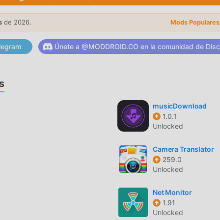
s , sus potentes funciones han atraído a una gran cantidad de
s
de 2026.
Mods Populares
 tradicionales de tools , COMPASS-J proporciona una experienc
sitas descargar e instalarCOMPASS-J00.00.62, puedes experime
legram
Únete a @MODDROID.CO en la comunidad de Disc
mente gratis! Además, moddroid también es compatible con la
mbien experiencias entre ellos, compartan la felicidad que
ando? Ven y descárgalo ahora.
s
musicDownload
1.0.1
62 original completamente gratis, sino que también adjunta l
Unlocked
rma gratuita, puedes experimentar el nivel más alto de COMPA
demás, todas las modificaciones han sido autenticadas manual
Camera Translator
le. Ahora, sólo necesitas descargar moddroid al cliente, puede
259.0
SS-J 00.00.62 con un solo clic, y luego disfrutar de la comodi
Unlocked
Net Monitor
1.91
Unlocked
para instalar la APLICACIÓN moddroid, puedes descargar