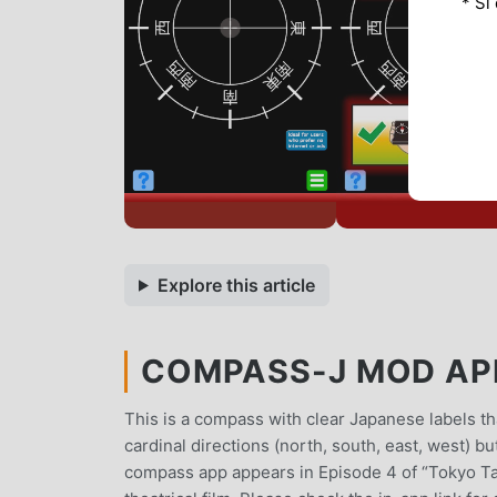
* Si
Explore this article
COMPASS-J MOD APK
This is a compass with clear Japanese labels tha
cardinal directions (north, south, east, west) b
compass app appears in Episode 4 of “Tokyo Tara