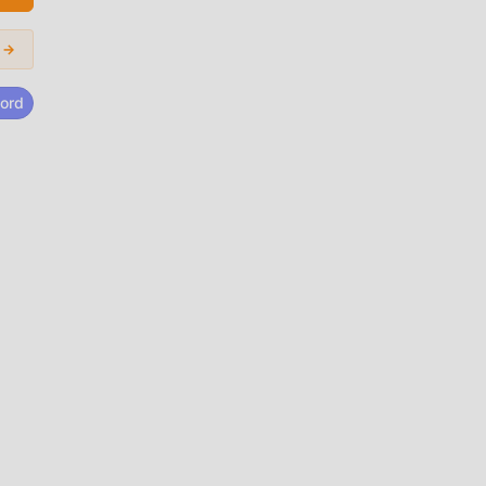
 →
ia
ntar
ord
a
SS-J
mente
dad