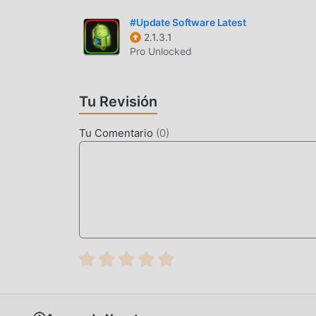
directamente la versión mod gratuita COMPASS-
#Update Software Latest
clic, y hay más aplicaciones de mod populares g
2.1.3.1
Pro Unlocked
Tu Revisión
Tu Comentario
(
0
)