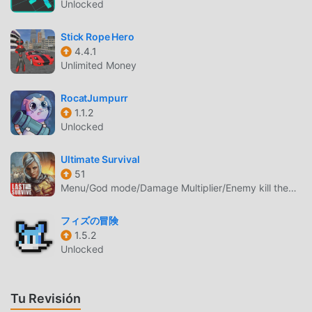
Unlocked
que brinda el clásico action juegos Night Chopper 1.5.7. Al
mismo tiempo, moddroid ha creado especialmente una
Stick Rope Hero
plataforma para los amantes de los juegos de la action , lo
4.4.1
que le permite comunicarse y compartir con todos los
Unlimited Money
amantes de los juegos de la action de todo el mundo. ¿Qué
está esperando? Únase a moddroid y disfrute del juego
RocatJumpurr
action con todos los socios globales venga feliz
1.1.2
Unlocked
HERMOSA PANTALLA
Ultimate Survival
Al igual que los juegos tradicionales de action , Night
51
Chopper tiene un estilo artístico único, y sus gráficos,
Menu/God mode/Damage Multiplier/Enemy kill themselves
mapas y personajes de alta calidad hacen que Night
Chopper atraiga a muchos action fanáticos, y en
フィズの冒険
1.5.2
comparación con los juegos tradicionales de action , Night
Unlocked
Chopper 1.5.7 ha adoptado un motor virtual actualizado y
ha realizado mejoras audaces. Con tecnología más
avanzada, la experiencia de pantalla del juego ha mejorado
Tu Revisión
mucho. Mientras conserva el estilo original de action ,