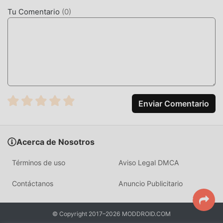
mejora al máximo la experiencia sensorial del usuario, y
Tu Comentario
(
0
)
hay muchos tipos diferentes de teléfonos móviles apk con
excelente adaptabilidad, lo que garantiza que todos los
amantes de los juegos de action puedan disfrutar
plenamente la felicidad que trae Night Chopper 1.5.7
MODIFICACIÓN ÚNICA
El juego tradicional de action requiere que los usuarios
Enviar Comentario
pasen mucho tiempo para acumular su
riqueza/habilidad/habilidades en el juego, que es tanto la
característica como la diversión del juego, pero al mismo
Acerca de Nosotros
tiempo, el proceso de acumulación será inevitablemente
hace que la gente se sienta cansada, pero ahora, la
Términos de uso
Aviso Legal DMCA
aparición de mods ha reescrito esta situación. Aquí, no
necesita gastar la mayor parte de su energía y repetir la
Contáctanos
Anuncio Publicitario
""acumulación"" ligeramente aburrida. Los mods pueden
ayudarlo fácilmente a omitir este proceso, lo que lo ayuda
© Copyright 2017–2026 MODDROID.COM
a concentrarse en disfrutar la alegría del juego en sí.