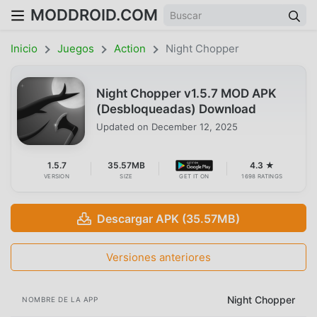
MODDROID.COM
Inicio
Juegos
Action
Night Chopper
Night Chopper v1.5.7 MOD APK
(Desbloqueadas) Download
Updated on
December 12, 2025
1.5.7
35.57MB
4.3 ★
VERSION
SIZE
GET IT ON
1698 RATINGS
Descargar APK (35.57MB)
Versiones anteriores
Night Chopper
NOMBRE DE LA APP