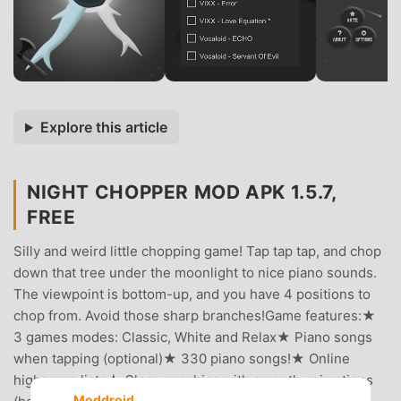
Explore this article
NIGHT CHOPPER MOD APK 1.5.7,
FREE
Silly and weird little chopping game! Tap tap tap, and chop
down that tree under the moonlight to nice piano sounds.
The viewpoint is bottom-up, and you have 4 positions to
chop from. Avoid those sharp branches!Game features:★
3 games modes: Classic, White and Relax★ Piano songs
when tapping (optional)★ 330 piano songs!★ Online
highscore lists★ Clean graphics with smooth animations
Moddroid