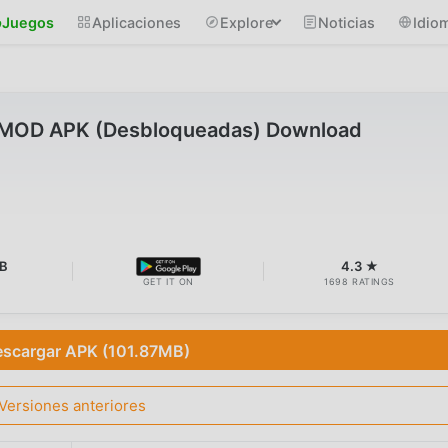
Juegos
Aplicaciones
Explore
Noticias
Idio
4 MOD APK (Desbloqueadas) Download
B
4.3 ★
GET IT ON
1698 RATINGS
scargar APK (101.87MB)
Versiones anteriores