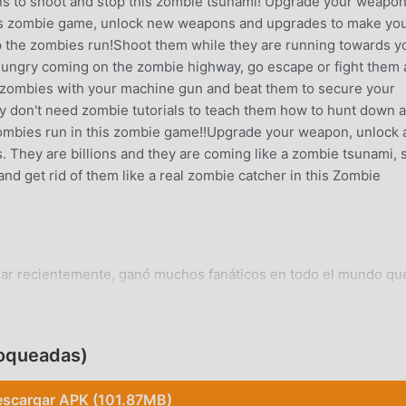
s to shoot and stop this zombie tsunami! Upgrade your weapo
his zombie game, unlock new weapons and upgrades to make yo
p the zombies run!Shoot them while they are running towards y
hungry coming on the zombie highway, go escape or fight them a
 zombies with your machine gun and beat them to secure your
ey don't need zombie tutorials to teach them how to hunt down a
zombies run in this zombie game!!Upgrade your weapon, unlock 
. They are billions and they are coming like a zombie tsunami, 
nd get rid of them like a real zombie catcher in this Zombie
ar recientemente, ganó muchos fanáticos en todo el mundo qu
 este juego, como el sitio de descarga de juegos gratuitos mod
ción. moddroid no solo te brinda la última versión deZ
na Free mod gratis, ayudándote a ahorrar la tarea mecánica
oqueadas)
rte en disfrutar la alegría que trae el juego en sí. moddroid
ará a los jugadores ninguna tarifa, y es 100% seguro, disponi
scargar APK (101.87MB)
 el cliente moddroid, puede descargar e instalar Z Defense 3.8