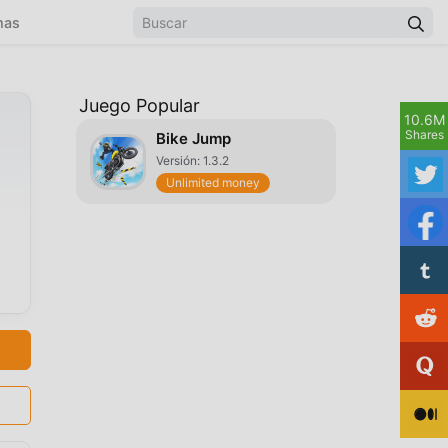
mas
Juego Popular
10.6M
Shares
Bike Jump
Versión: 1.3.2
Unlimited money