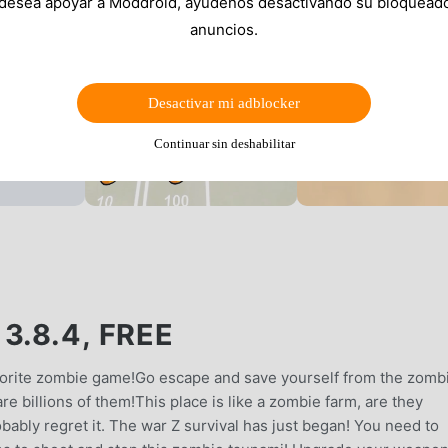
 desea apoyar a Moddroid, ayúdenos desactivando su bloquead
anuncios.
Desactivar mi adblocker
Continuar sin deshabilitar
3.8.4, FREE
vorite zombie game!Go escape and save yourself from the zomb
e billions of them!This place is like a zombie farm, are they
obably regret it. The war Z survival has just began! You need to