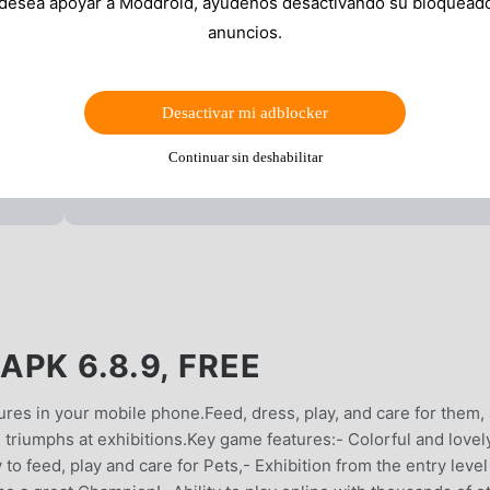
 desea apoyar a Moddroid, ayúdenos desactivando su bloquead
anuncios.
Desactivar mi adblocker
Continuar sin deshabilitar
PK 6.8.9, FREE
ures in your mobile phone.Feed, dress, play, and care for them,
 triumphs at exhibitions.Key game features:- Colorful and lovel
 to feed, play and care for Pets,- Exhibition from the entry level