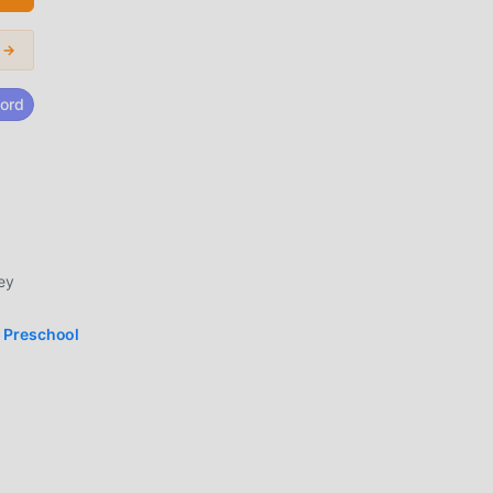
iva
 →
.9
ord
 de
s
ey
 Preschool
apas