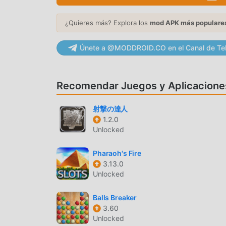
Pets6.8.9gratis, sino que también proporciona F
en el juego, así que puedes concentrarte en dis
¿Quieres más? Explora los
mod APK más populare
cualquier mod de Amazing Pets no cobrará a los
instalación gratuita. Simplemente descargue el
Únete a @MODDROID.CO en el Canal de Te
con un solo clic. ¡Qué estás esperando, descar
JUGABILIDAD ÚNICA
Recomendar Juegos y Aplicacione
Amazing Pets Como un popular juego de casual ,
射撃の達人
fanáticos en todo el mundo. A diferencia de los
1.2.0
pasar por el tutorial para principiantes, por lo
Unlocked
alegría que brinda el clásico casual juegos Am
especialmente una plataforma para los amantes 
Pharaoh's Fire
compartir con todos los amantes de los juegos
3.13.0
Unlocked
moddroid y disfrute del juego casual con todos 
Balls Breaker
HERMOSA PANTALLA
3.60
Al igual que los juegos tradicionales de casual 
Unlocked