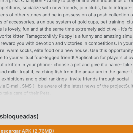
a great Champion!- Ability to play online with thousands of o
petitions, socialize with new friends, join clubs, build intrigue
zens of other stones and be in possession of a posh collection o
 of accessories, a unique system of gold cups, pet training, cl
 lovely, fun and at the same time extremely addictive - it's fo
favorite kitten Tamagotchi!My Puppy is a funny and amazing simu
ll reward you with devotion and victories in competitions. In your
ore: warm socks, elite food or a new house. Use this opportunity
to your virtual four-legged friend! Application for players allo
t a kitten in your phone- choose a pet and give it a name- take
and milk- treat it, catching fish from the aquarium in the game- 
t exhibitions and global rankings- invite friends through social
ia E-mail, SMS )- be aware of the latest news of the projectSui
o take care of their Pets.
esbloqueadas)
pular recientemente, ganó muchos fanáticos en todo el mundo
 este juego, como el sitio de descarga de juegos gratuitos mod
escargar APK (2.76MB)
ción. moddroid no solo te brinda la última versión deAmazing