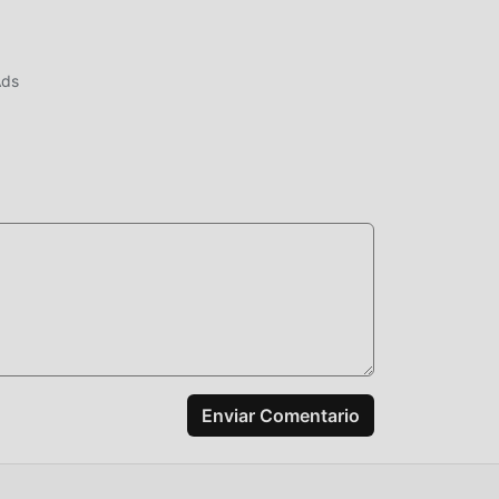
los
tras
Ads
s
s
ismo
a
yuda
Enviar Comentario
ente
 más