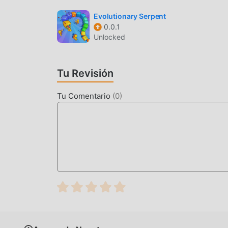
y personajes de alta calidad hacen que Amazing
juegos tradicionales de casual , Amazing Pets 6
Evolutionary Serpent
0.0.1
mejoras audaces. Con tecnología más avanzada,
Unlocked
conserva el estilo original de casual , mejora a
diferentes de teléfonos móviles apk con excele
juegos de casual puedan disfrutar plenamente l
Tu Revisión
MODIFICACIÓN ÚNICA
Tu Comentario
(
0
)
El juego tradicional de casual requiere que lo
riqueza/habilidad/habilidades en el juego, que e
tiempo, el proceso de acumulación será inevita
aparición de mods ha reescrito esta situación. A
""acumulación"" ligeramente aburrida. Los mods
a concentrarse en disfrutar la alegría del juego 
DESCARGAR AHORA
Simplemente haz clic en el botón de descarga p
la versión de mod gratuita Amazing Pets 6.8.9 e