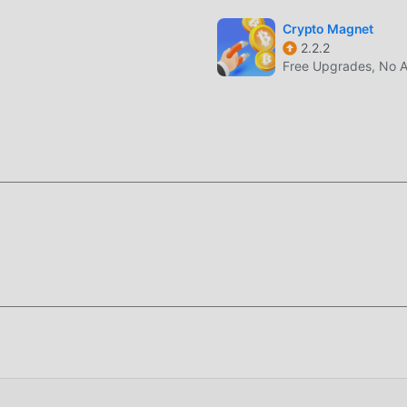
 Pets atraiga a muchos casual fanáticos, y en comparación con 
.8.9 ha adoptado un motor virtual actualizado y ha realizado
Crypto Magnet
2.2.2
 la experiencia de pantalla del juego ha mejorado mucho. Mien
Free Upgrades, No 
l máximo la experiencia sensorial del usuario, y hay muchos tipo
nte adaptabilidad, lo que garantiza que todos los amantes de lo
a felicidad que trae Amazing Pets 6.8.9
s usuarios pasen mucho tiempo para acumular su
s tanto la característica como la diversión del juego, pero al m
blemente hace que la gente se sienta cansada, pero ahora, la
quí, no necesita gastar la mayor parte de su energía y repetir l
 pueden ayudarlo fácilmente a omitir este proceso, lo que lo a
en sí.
ara instalar la aplicación moddroid, puede descargar directam
n el paquete de instalación de moddroid con un solo clic, y hay