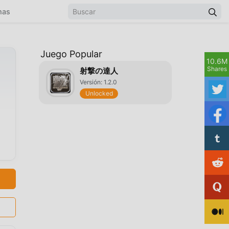
mas
Juego Popular
10.6M
Shares
射撃の達人
Versión: 1.2.0
Unlocked