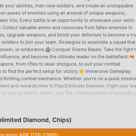
 your abilities, train new soldiers, and create an unstoppable
on waves of enemies using an arsenal of unique weapons,
aser kits. Every battle is an opportunity to showcase your skills
: Collect valuable ammo and resources from fallen enemies to
ties, upgrade weapons, and boost your defenses to become a tr
 soldiers to join your team. Strategize to assemble a squad that
repower, or endurance.🏰 Conquer Enemy Bases: Take the fight 
nfluence, and become the ultimate leader on the battlefield.🔫
pons, from rifles to laser shotguns, to suit your combat
 to find the perfect setup for victory.🌟 Immersive Gameplay:
nd thrilling combat mechanics. Whether you're on a quick missio
ement and rewards.How to Play:Eliminate Enemies: Fight your w
ts as you go.Gather Ammo: Use the collected ammo to upgrade 
.Train Soldiers: Recruit and train new squad members to
battles.Expand Your Power: Lead your squad to capture enemy
r Strategy: Equip different weapons and upgrades to adapt to
limited Diamond, Chips)
l games, strategic shooters, or action-packed adventures, this
 intensity. Take control, lead your squad, and rise to the top of 
scargar APK (159.23MB)