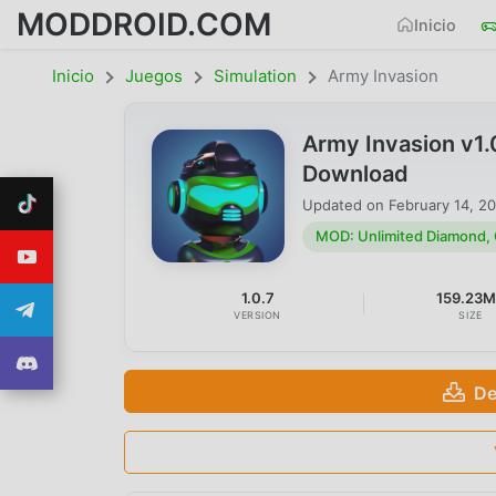
MODDROID.COM
Inicio
Inicio
Juegos
Simulation
Army Invasion
Army Invasion v1
Download
Updated on
February 14, 2
MOD: Unlimited Diamond,
1.0.7
159.23
VERSION
SIZE
De