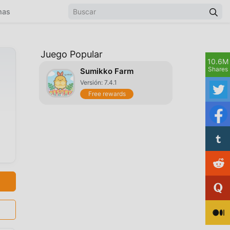
mas
Juego Popular
10.6M
Shares
Sumikko Farm
Versión: 7.4.1
Free rewards