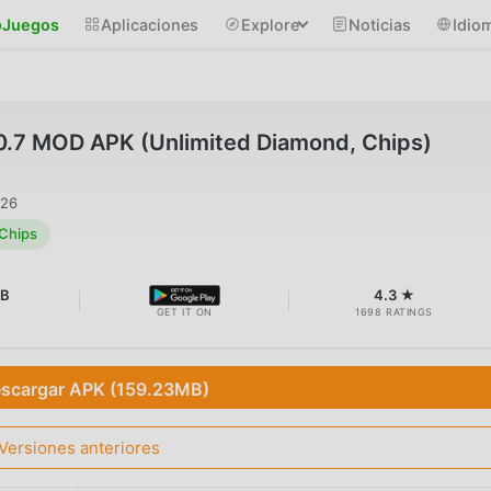
Juegos
Aplicaciones
Explore
Noticias
Idio
.0.7 MOD APK (Unlimited Diamond, Chips)
026
 Chips
MB
4.3 ★
GET IT ON
1698 RATINGS
scargar APK (159.23MB)
Versiones anteriores