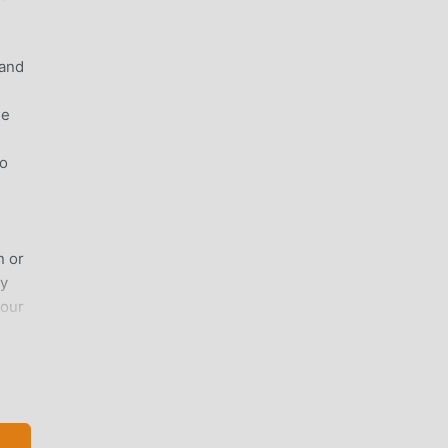
 and
ue
to
n or
ay
your
 the
the