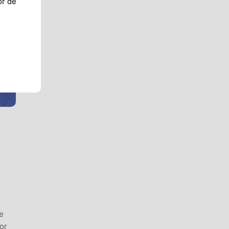
or de
e
or