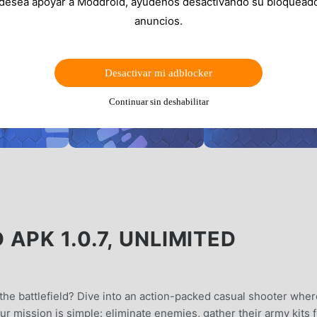
 desea apoyar a Moddroid, ayúdenos desactivando su bloquead
anuncios.
Desactivar mi adblocker
Continuar sin deshabilitar
APK 1.0.7, UNLIMITED
the battlefield? Dive into an action-packed casual shooter wher
 mission is simple: eliminate enemies, gather their army kits f