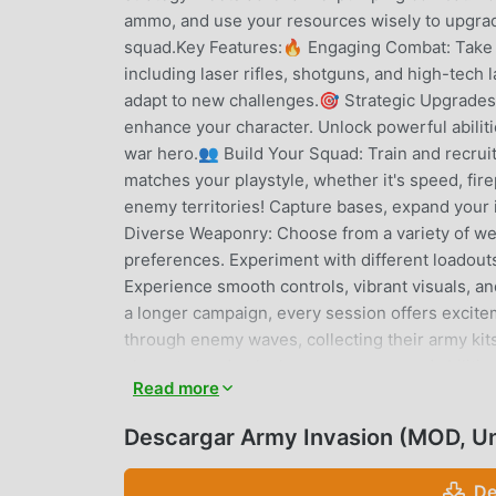
ammo, and use your resources wisely to upgrade
squad.Key Features:🔥 Engaging Combat: Take 
including laser rifles, shotguns, and high-tech l
adapt to new challenges.🎯 Strategic Upgrades
enhance your character. Unlock powerful abili
war hero.👥 Build Your Squad: Train and recruit
matches your playstyle, whether it's speed, fi
enemy territories! Capture bases, expand your i
Diverse Weaponry: Choose from a variety of wea
preferences. Experiment with different loadouts
Experience smooth controls, vibrant visuals, a
a longer campaign, every session offers excit
through enemy waves, collecting their army ki
character and unlock new weapons and abilities
Read more
strengthen your team and prepare for tougher 
bases and secure your dominance.Customize You
Descargar Army Invasion (MOD, Un
challenges ahead.Whether you're a fan of casua
game offers the perfect mix of fun, strategy, and
De