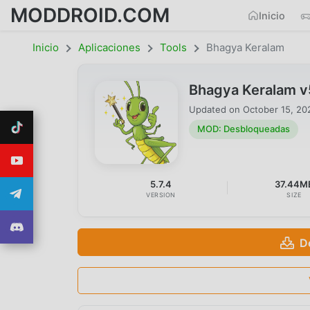
MODDROID.COM
Inicio
Inicio
Aplicaciones
Tools
Bhagya Keralam
Bhagya Keralam 
Updated on
October 15, 20
MOD: Desbloqueadas
5.7.4
37.44M
VERSION
SIZE
D