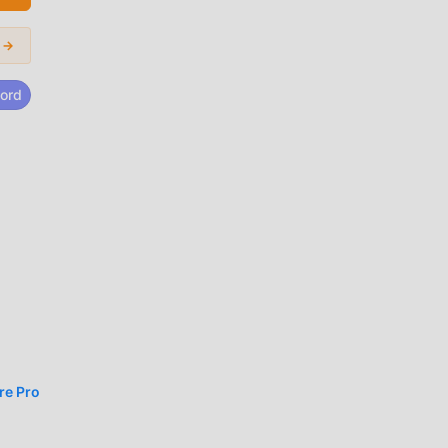
 →
ord
a
r de
lo
re Pro