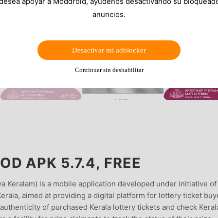
 desea apoyar a Moddroid, ayúdenos desactivando su bloquead
anuncios.
Desactivar mi adblocker
Continuar sin deshabilitar
D APK 5.7.4, FREE
a Keralam) is a mobile application developed under initiative of
ala, aimed at providing a digital platform for lottery ticket buy
 authenticity of purchased Kerala lottery tickets and check Keral