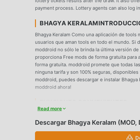
lottery tickets results after the draw. It also offe
payment process. Lottery agents can also log in 
BHAGYA KERALAMINTRODUCCI
Bhagya Keralam Como una aplicación de tools m
usuarios que aman tools en todo el mundo. Si d
moddroid no sólo le brinda la última versión de
proporciona Free mods de forma gratuita para a
forma gratuita. moddroid promete que todas la
ninguna tarifa y son 100% seguras, disponibles 
moddroid, puedes descargar e instalar Bhagya K
moddroid ahora!
FUNCIONES CONVENIENTES
Read more
Bhagya Keralam Como una aplicación popular de 
usuarios. En comparación con las aplicaciones 
Descargar Bhagya Keralam (MOD,
experiencia más rica y funciones más potentes.
experimentar fácilmente todas las funciones, 
D