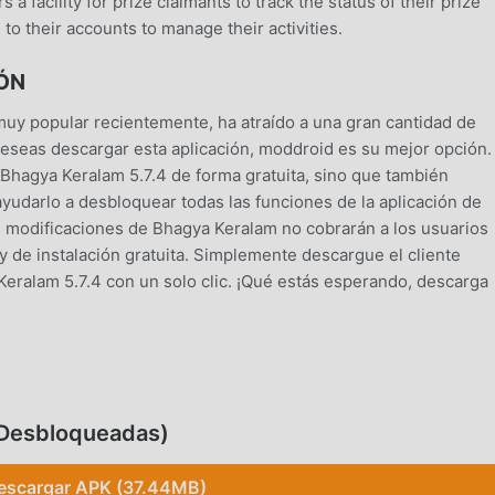
rs a facility for prize claimants to track the status of their prize
to their accounts to manage their activities.
ÓN
uy popular recientemente, ha atraído a una gran cantidad de
eseas descargar esta aplicación, moddroid es su mejor opción.
 Bhagya Keralam 5.7.4 de forma gratuita, sino que también
yudarlo a desbloquear todas las funciones de la aplicación de
s modificaciones de Bhagya Keralam no cobrarán a los usuarios
y de instalación gratuita. Simplemente descargue el cliente
eralam 5.7.4 con un solo clic. ¡Qué estás esperando, descarga
tools , sus potentes funciones han atraído a una gran cantida
tradicionales de tools , Bhagya Keralam proporciona una
 Desbloqueadas)
 Sólo necesitas descargar e instalarBhagya Keralam5.7.4, pued
¡y es completamente gratis! Además, moddroid también es
escargar APK (37.44MB)