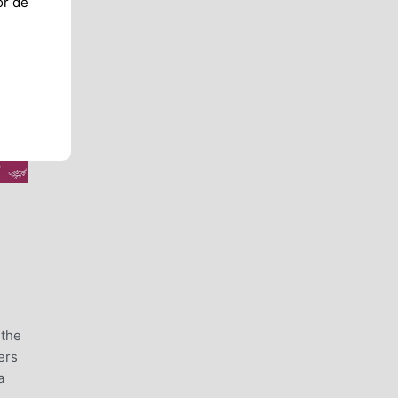
or de
 the
ers
a