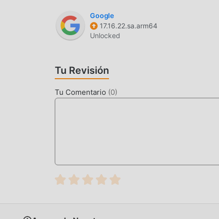
Google
17.16.22.sa.arm64
Unlocked
Tu Revisión
Tu Comentario
(
0
)