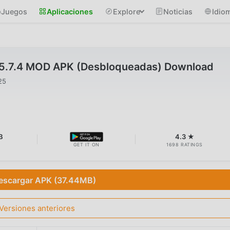
Juegos
Aplicaciones
Explore
Noticias
Idio
v5.7.4 MOD APK (Desbloqueadas) Download
25
B
4.3 ★
GET IT ON
1698 RATINGS
escargar APK (37.44MB)
Versiones anteriores