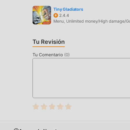
Al igual que los juegos tradicionales de arcade 
y personajes de alta calidad hacen que DragonI
Tiny Gladiators
2.4.4
juegos tradicionales de arcade , DragonIsland 1.
Menu, Unlimited money/High damage/
mejoras audaces. Con tecnología más avanzada,
conserva el estilo original de arcade , mejora a
diferentes de teléfonos móviles apk con excele
Tu Revisión
juegos de arcade puedan disfrutar plenamente la
Tu Comentario
(
0
)
MODIFICACIÓN ÚNICA
El juego tradicional de arcade requiere que lo
riqueza/habilidad/habilidades en el juego, que e
tiempo, el proceso de acumulación será inevita
aparición de mods ha reescrito esta situación. A
""acumulación"" ligeramente aburrida. Los mods
a concentrarse en disfrutar la alegría del juego 
DESCARGAR AHORA
Simplemente haz clic en el botón de descarga p