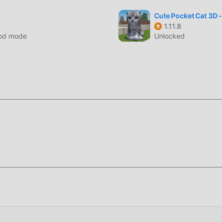
, DragonIsland tiene un estilo artístico único, y sus gráficos, m
sland atraiga a muchos arcade fanáticos, y en comparación con 
Cute Pocket Cat 3D -
1.11.8
11.8 ha adoptado un motor virtual actualizado y ha realizado
God mode
Unlocked
 la experiencia de pantalla del juego ha mejorado mucho. Mien
l máximo la experiencia sensorial del usuario, y hay muchos tipo
nte adaptabilidad, lo que garantiza que todos los amantes de lo
 felicidad que trae DragonIsland 1.11.8
s usuarios pasen mucho tiempo para acumular su
s tanto la característica como la diversión del juego, pero al m
blemente hace que la gente se sienta cansada, pero ahora, la
quí, no necesita gastar la mayor parte de su energía y repetir l
 pueden ayudarlo fácilmente a omitir este proceso, lo que lo a
en sí.
ara instalar la aplicación moddroid, puede descargar directam