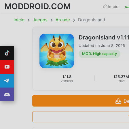
MODDROID.COM
Inicio
Inicio
Juegos
Arcade
DragonIsland
DragonIsland v1.
Updated on
June 8, 2025
MOD: High capacity
1.11.8
125.27
VERSION
SIZE
De