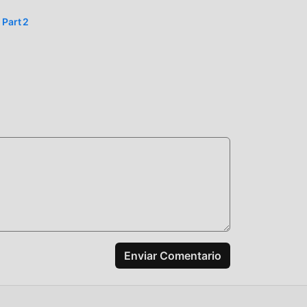
apas
los
 Part 2
tras
s
s
ismo
a
yuda
Enviar Comentario
ente