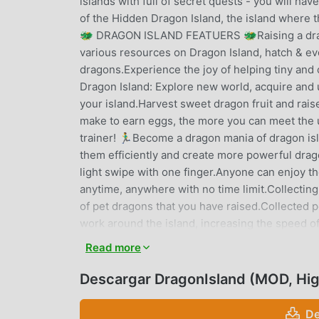
islands with full of secret quests - you will ha
of the Hidden Dragon Island, the island where t
🐲 DRAGON ISLAND FEATUERS 🐲Raising a drago
various resources on Dragon Island, hatch & ev
dragons.Experience the joy of helping tiny and 
Dragon Island: Explore new world, acquire and 
your island.Harvest sweet dragon fruit and rai
make to earn eggs, the more you can meet the
trainer! 🏃‍♂️Become a dragon mania of dragon 
them efficiently and create more powerful drag
light swipe with one finger.Anyone can enjoy t
anytime, anywhere with no time limit.Collectin
of pet dragons that you have raised.Collected p
work around the island, increasing the speed of
building a pet collection.Become Dragon Mania 
Read more
DRAGONISLAND INTRODUCCIÓ
Descargar DragonIsland (MOD, Hig
DragonIsland Como un juego de arcade muy po
De
aman los juegos de arcade . Si desea descargar