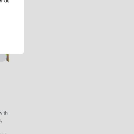
or de
with
,