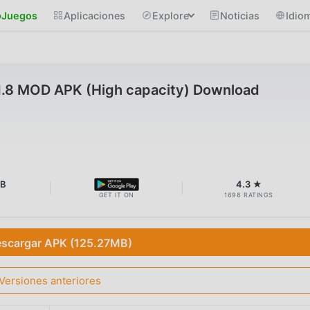
Juegos
Aplicaciones
Explore
Noticias
Idio
11.8 MOD APK (High capacity) Download
MB
4.3 ★
GET IT ON
1698 RATINGS
scargar APK (125.27MB)
Versiones anteriores