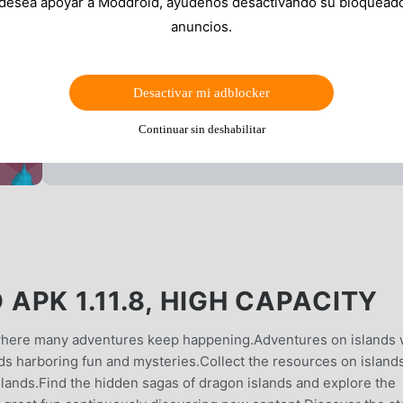
 desea apoyar a Moddroid, ayúdenos desactivando su bloquead
anuncios.
Desactivar mi adblocker
Continuar sin deshabilitar
PK 1.11.8, HIGH CAPACITY
 where many adventures keep happening.Adventures on islands 
s harboring fun and mysteries.Collect the resources on islands
lands.Find the hidden sagas of dragon islands and explore the