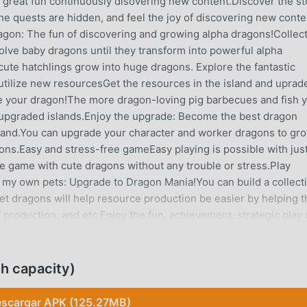
ve great fun continuously disovering new content.Discover the st
he quests are hidden, and feel the joy of discovering new conte
n: The fun of discovering and growing alpha dragons!Collec
olve baby dragons until they transform into powerful alpha
cute hatchlings grow into huge dragons. Explore the fantastic
utilize new resourcesGet the resources in the island and uprad
se your dragon!The more dragon-loving pig barbecues and fish 
 upgraded islands.Enjoy the upgrade: Become the best dragon
island.You can upgrade your character and worker dragons to gr
ons.Easy and stress-free gameEasy playing is possible with just
he game with cute dragons without any trouble or stress.Play
g my own pets: Upgrade to Dragon Mania!You can build a collect
et dragons will help resource production be easier by helping t
 production, and etc.Enjoy the fun, achievement, strategic play 
with Dragon Island!
N
h capacity)
pular recientemente, ganó muchos fanáticos en todo el mundo
scargar APK (125.27MB)
 este juego, como el sitio de descarga de juegos gratuitos mod