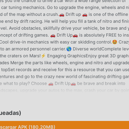
es you the chance to drive a car with a wide range selection of
 car tuning mechanics. Go to upgrade the engine, wheels and n
of the map without a crush.🚗 Drift up 🚗 is one of the offline
end by drift racing. He will help you fill a tank of nitro and fin
evel. Avoid obstacles, skillfully drive your vehicle, be brave and
oncept of drifting games. 🚗 Drift Up🚗 is absolutely FREE to ins
eCool drive-in mechanics with easy car skidding control.🤩 Craz
to an armored personnel carrier.🌎 Diverse worldComplete lev
o the craters on Mars!⚡ Engaging GraphicsEnjoy great 3D graph
ades Merge the parts like wheels, engine and nitro and upgrad
 topSet records and receive for this a resource that you can use
entures and go to the crazy new world of fascinating drifting g
e what to play? Choose 🚗 Drift Up🚗 be brave and break into
ndscapes, upgrade your autos to the max, crash your car by goi
n a great new example of offline racing games.
queadas)
 recientemente, ganó muchos fanáticos en todo el mundo que 
scargar APK (180.20MB)
 juego, como el sitio de descarga de juegos gratuitos mod apk 