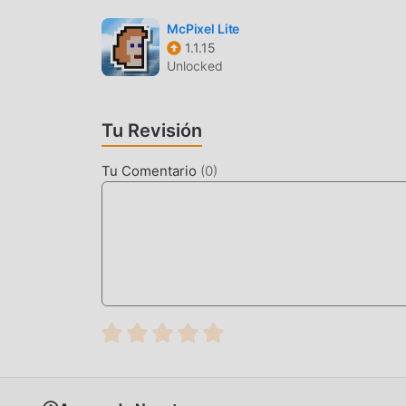
Al igual que los juegos tradicionales de arcade ,
personajes de alta calidad hacen que Drift Up 
McPixel Lite
1.1.15
tradicionales de arcade , Drift Up 1.2.0 ha adop
Unlocked
Con tecnología más avanzada, la experiencia de
original de arcade , mejora al máximo la experi
teléfonos móviles apk con excelente adaptabili
Tu Revisión
puedan disfrutar plenamente la felicidad que tra
Tu Comentario
(
0
)
MODIFICACIÓN ÚNICA
El juego tradicional de arcade requiere que lo
riqueza/habilidad/habilidades en el juego, que e
tiempo, el proceso de acumulación será inevita
aparición de mods ha reescrito esta situación. A
""acumulación"" ligeramente aburrida. Los mods
a concentrarse en disfrutar la alegría del juego 
DESCARGAR AHORA
Simplemente haz clic en el botón de descarga p