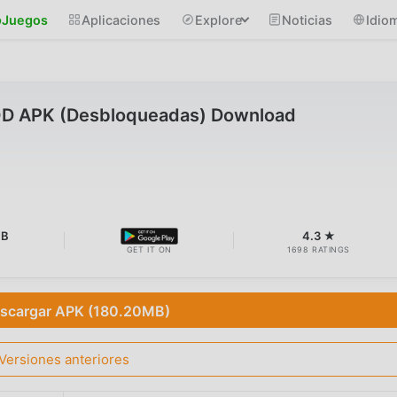
Juegos
Aplicaciones
Explore
Noticias
Idio
MOD APK (Desbloqueadas) Download
MB
4.3 ★
GET IT ON
1698 RATINGS
scargar APK (180.20MB)
Versiones anteriores