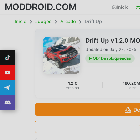
MODDROID.COM
Inicio
Inicio
Juegos
Arcade
Drift Up
Drift Up v1.2.0 
Updated on
July 22, 2025
MOD: Desbloqueadas
1.2.0
180.20
VERSION
SIZE
De