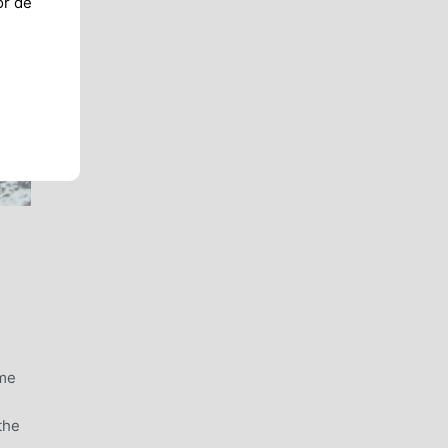
or de
eme
the