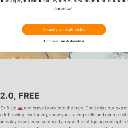
 desea apoyar a Moddroid, ayúdenos desactivando su bloquead
anuncios.
Desactivar mi adblocker
Continuar sin deshabilitar
2.0, FREE
Drift Up 🚗 and brave break into the race. Don't miss our extr
 drift racing, car tuning, show your racing skills and even crush
gameplay experience centered around the intriguing concept in 