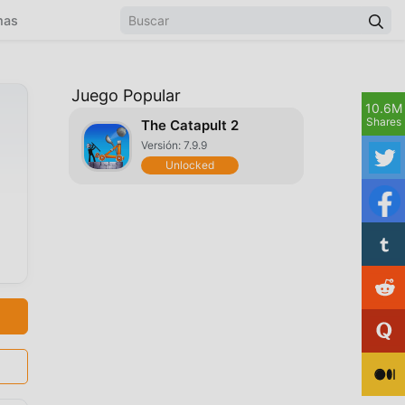
mas
Juego Popular
10.6M
Shares
The Catapult 2
Versión: 7.9.9
Unlocked