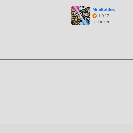
 Drift Up tiene un estilo artístico único, y sus gráficos, mapas y
atraiga a muchos arcade fanáticos, y en comparación con los jue
MiniBattles
1.0.17
tado un motor virtual actualizado y ha realizado mejoras audaces
Unlocked
 pantalla del juego ha mejorado mucho. Mientras conserva el es
encia sensorial del usuario, y hay muchos tipos diferentes de
dad, lo que garantiza que todos los amantes de los juegos de a
e Drift Up 1.2.0
s usuarios pasen mucho tiempo para acumular su
s tanto la característica como la diversión del juego, pero al m
blemente hace que la gente se sienta cansada, pero ahora, la
quí, no necesita gastar la mayor parte de su energía y repetir l
 pueden ayudarlo fácilmente a omitir este proceso, lo que lo a
en sí.
ara instalar la aplicación moddroid, puede descargar directam