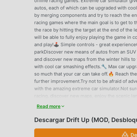
offline racing games. Extreme car simulator giv
autos, each of which can be upgraded with cool
by merging components and try to reach the end 
racing games where the main goal is to get to the 
the race by hitting the target at the end of the l
will be able to fully enjoy playing the game in c
and play!🕹️ Simple controls - great experienc
parkDiscover new means of autos from an SUV 
and discover new maps from the winter hills t
with cool car smashing effects.🔧 Max car upgr
so much that your car can take off.🔥 Reach the
further improvement.Try not to be afraid of adv
with the amazing extreme car simulator.Not sur
racing, discover new maps, enjoy the scenic la
into a steep drift and trying to reach the top i
Read more
DRIFT UP INTRODUCCIÓN
Descargar Drift Up (MOD, Desblo
Drift Up Como un juego de arcade muy popular
De
los juegos de arcade . Si desea descargar este